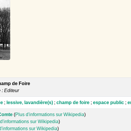
hamp de Foire
e : Editeur
ue
;
lessive, lavandière(s)
;
champ de foire
;
espace public
;
e
-Comte
(
Plus d'informations sur Wikipedia
)
d'informations sur Wikipedia
)
d'informations sur Wikipedia
)