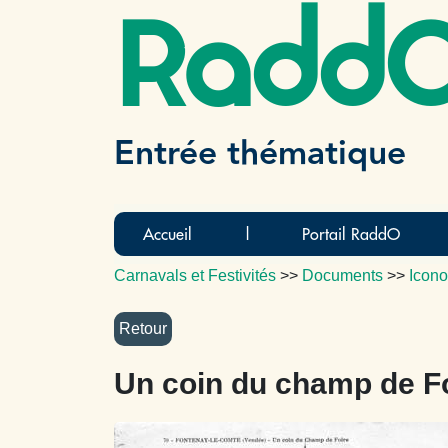
Radd
Entrée thématique
Accueil
|
Portail RaddO
Carnavals et Festivités
>>
Documents
>>
Icono
Un coin du champ de F