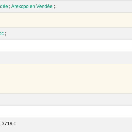
ndée
;
Arexcpo en Vendée
;
oc
;
_3719ic