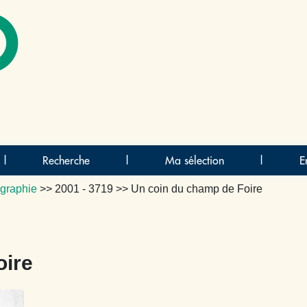
O
|
Recherche
|
Ma sélection
|
E
graphie
>>
2001 - 3719
>> Un coin du champ de Foire
oire