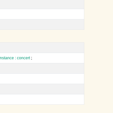
onstance : concert
;