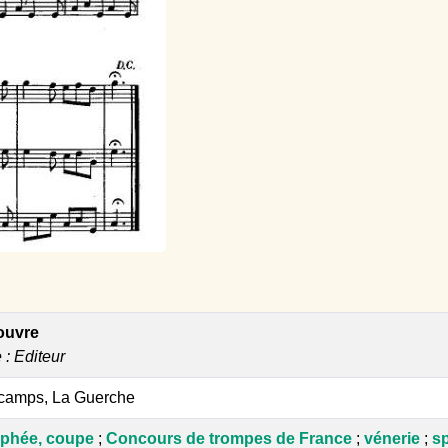
ouvre
e : Editeur
scamps, La Guerche
ophée, coupe
;
Concours de trompes de France
;
vénerie
;
sp