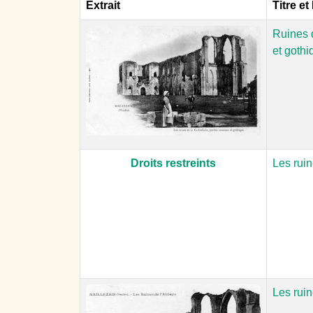
Extrait
Titre et
Ruines d
et gothi
Droits restreints
Les ruin
Les rui