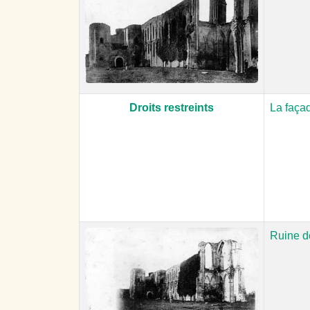
Droits restreints
La façad
Ruine d