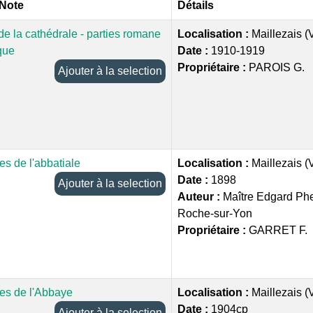
 Note
Détails
e la cathédrale - parties romane
Localisation :
Maillezais 
que
Date :
1910-1919
Propriétaire :
PAROIS G.
Ajouter à la selection
es de l'abbatiale
Localisation :
Maillezais 
Date :
1898
Ajouter à la selection
Auteur :
Maître Edgard Phe
Roche-sur-Yon
Propriétaire :
GARRET F.
nes de l'Abbaye
Localisation :
Maillezais 
Date :
1904cp
Ajouter à la selection