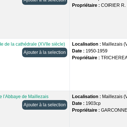
Propriétaire :
COIRIER R.
e de la cathédrale (XVIIe siècle)
Localisation :
Maillezais 
Date :
1950-1959
Ajouter à la selection
Propriétaire :
TRICHEREA
e l'Abbaye de Maillezais
Localisation :
Maillezais 
Date :
1903cp
Ajouter à la selection
Propriétaire :
GARCONNET