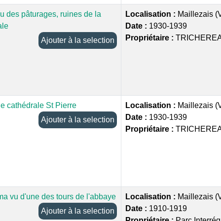
u des pâturages, ruines de la
Localisation :
Maillezais 
ale
Date :
1930-1939
Propriétaire :
TRICHEREA
Ajouter à la selection
e cathédrale St Pierre
Localisation :
Maillezais 
Date :
1930-1939
Ajouter à la selection
Propriétaire :
TRICHEREA
a vu d'une des tours de l'abbaye
Localisation :
Maillezais 
Date :
1910-1919
Ajouter à la selection
Propriétaire :
Parc Interrég