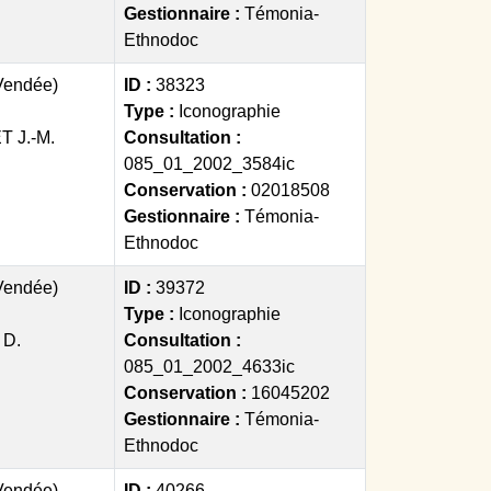
Gestionnaire :
Témonia-
Ethnodoc
(Vendée)
ID :
38323
Type :
Iconographie
 J.-M.
Consultation :
085_01_2002_3584ic
Conservation :
02018508
Gestionnaire :
Témonia-
Ethnodoc
(Vendée)
ID :
39372
Type :
Iconographie
D.
Consultation :
085_01_2002_4633ic
Conservation :
16045202
Gestionnaire :
Témonia-
Ethnodoc
(Vendée)
ID :
40266