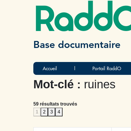
Radd
Base documentaire
Accueil
|
Portail RaddO
Mot-clé :
ruines
59 résultats trouvés
1
2
3
4