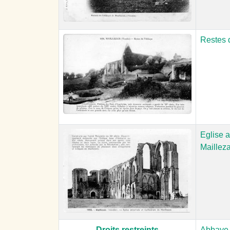
Restes 
Eglise a
Mailleza
Droits restreints
Abbaye 