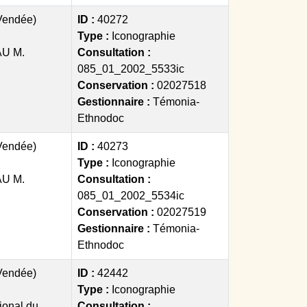
(Vendée)
ID :
40272
Type :
Iconographie
U M.
Consultation :
085_01_2002_5533ic
Conservation :
02027518
Gestionnaire :
Témonia-
Ethnodoc
(Vendée)
ID :
40273
Type :
Iconographie
U M.
Consultation :
085_01_2002_5534ic
Conservation :
02027519
Gestionnaire :
Témonia-
Ethnodoc
(Vendée)
ID :
42442
Type :
Iconographie
ional du
Consultation :