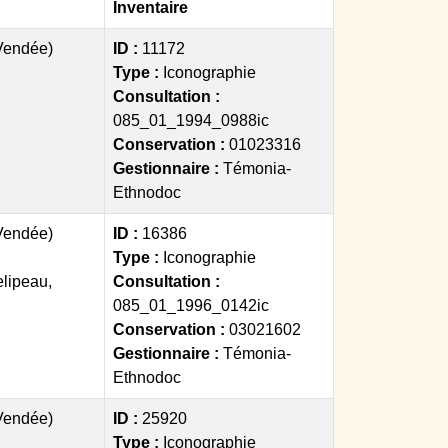
Inventaire
(Vendée)
ID :
11172
Type :
Iconographie
Consultation :
085_01_1994_0988ic
Conservation :
01023316
Gestionnaire :
Témonia-
Ethnodoc
(Vendée)
ID :
16386
Type :
Iconographie
lipeau,
Consultation :
085_01_1996_0142ic
Conservation :
03021602
Gestionnaire :
Témonia-
Ethnodoc
(Vendée)
ID :
25920
Type :
Iconographie