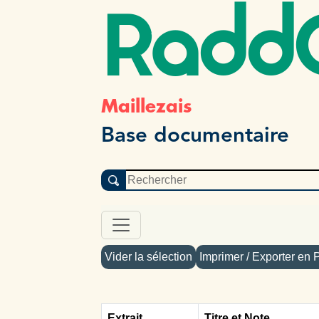
Radd
Maillezais
Base documentaire
Vider la sélection
Imprimer / Exporter en
Extrait
Titre et Note