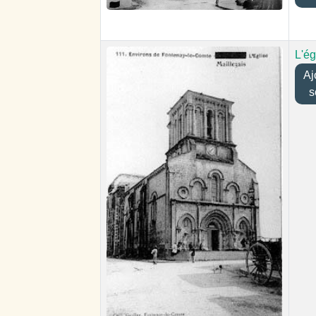
L'ég
Ajou
s