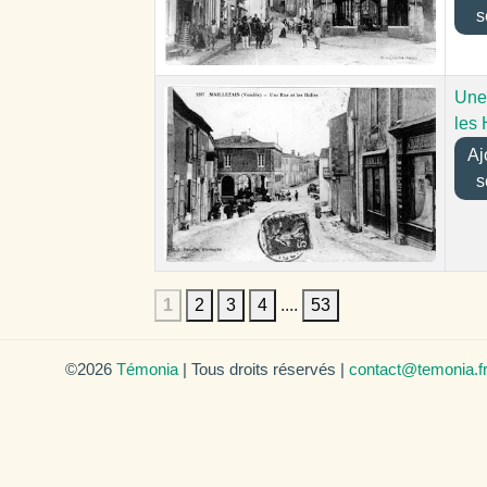
s
Une
les 
Ajou
s
1
2
3
4
....
53
©2026
Témonia
| Tous droits réservés |
contact@temonia.f