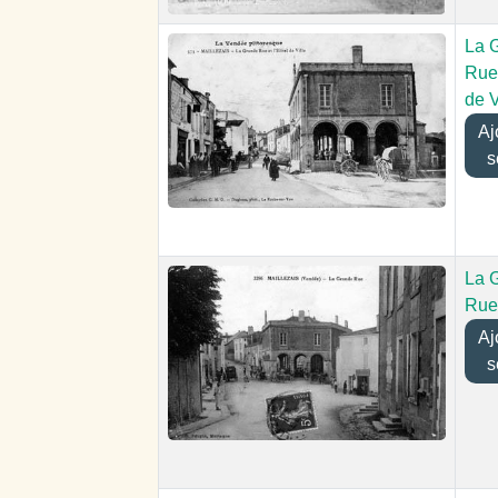
La 
Rue 
de V
Ajou
s
La 
Rue
Ajou
s