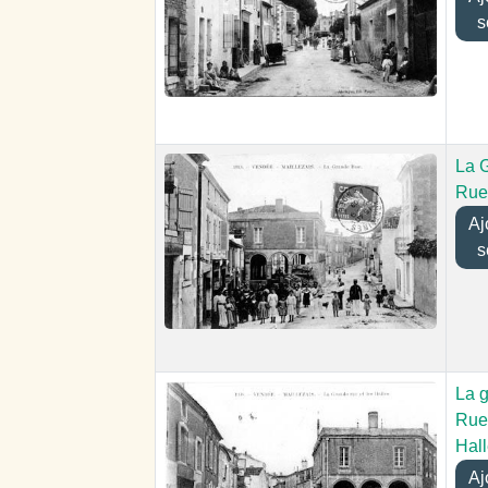
s
La 
Rue
Ajou
s
La 
Rue 
Hal
Ajou