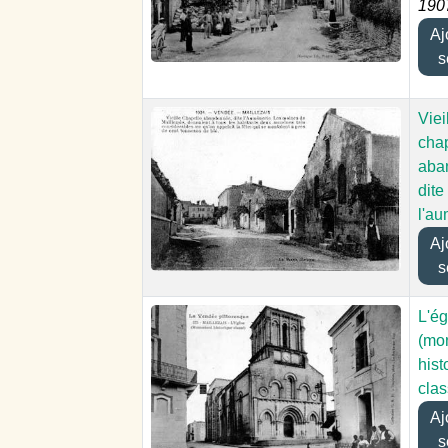
190
Ajou
s
Viei
cha
aba
dite
l'a
Ajou
s
L'ég
(mo
hist
clas
Ajou
s