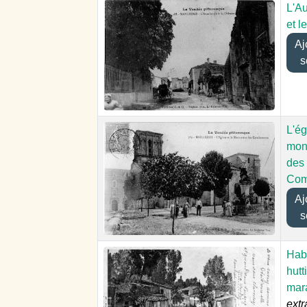
L'A
et l
Ajou
s
L'ég
mon
des
Com
Ajou
s
Habi
hutt
mar
extr