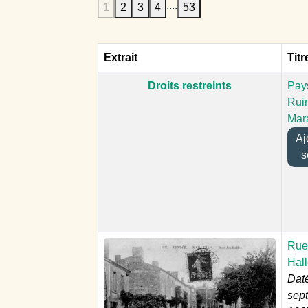
....
1
2
3
4
53
Extrait
Titr
Droits restreints
Pay
Rui
Mar
Ajou
s
Rue
Hal
Dat
sep