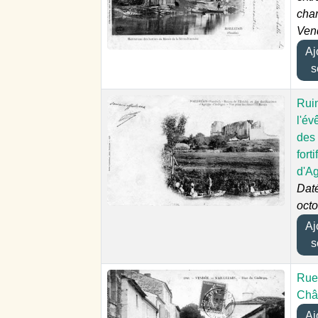
cha
Ven
Ajou
s
Rui
l'év
des
fort
d'A
Dat
oct
Ajou
s
Rue
Châ
Ajou