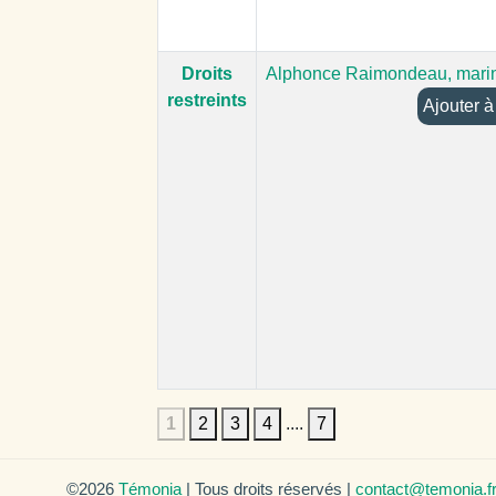
Droits
Alphonce Raimondeau, mari
restreints
Aj
1
2
3
4
....
7
©2026
Témonia
| Tous droits réservés |
contact@temonia.f