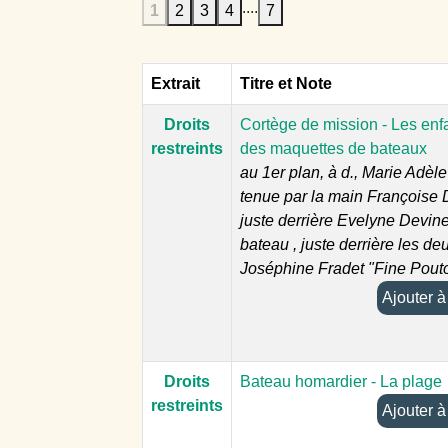
....
1
2
3
4
7
Extrait
Titre et Note
Droits
Cortège de mission - Les enfa
restreints
des maquettes de bateaux
au 1er plan, à d., Marie Adèle
tenue par la main Françoise
juste derrière Evelyne Devine
bateau , juste derrière les de
Joséphine Fradet "Fine Pout
Aj
Droits
Bateau homardier - La plage
restreints
Aj