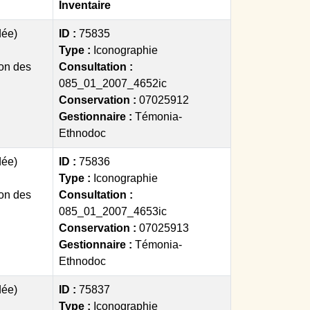
Inventaire
dée)
ID :
75835
Type :
Iconographie
on des
Consultation :
085_01_2007_4652ic
Conservation :
07025912
Gestionnaire :
Témonia-
Ethnodoc
dée)
ID :
75836
Type :
Iconographie
on des
Consultation :
085_01_2007_4653ic
Conservation :
07025913
Gestionnaire :
Témonia-
Ethnodoc
dée)
ID :
75837
Type :
Iconographie