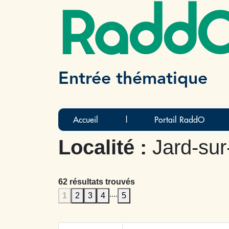
Radd
Entrée thématique
Accueil
|
Portail RaddO
Localité :
Jard-su
62 résultats trouvés
....
1
2
3
4
5