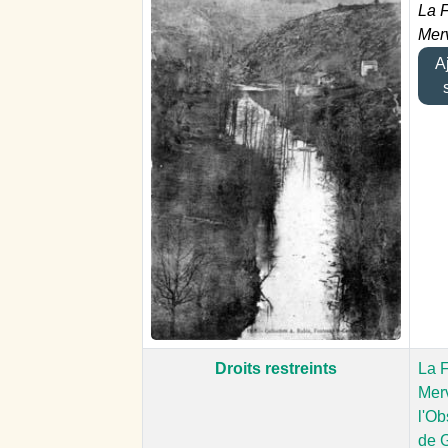
La F
Mer
Aj
Droits restreints
La F
Merv
l'Ob
de 