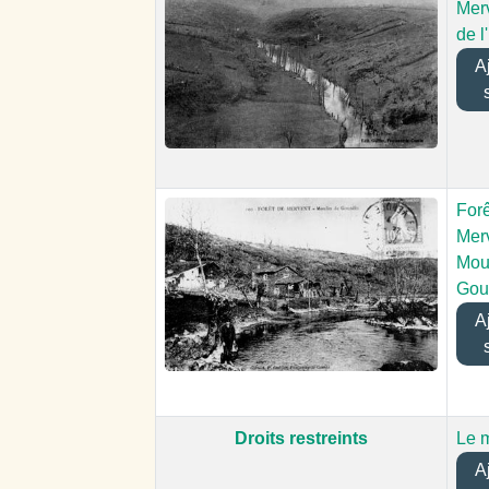
Mer
de l
Aj
Forê
Merv
Mou
Gou
Aj
Droits restreints
Le 
Aj