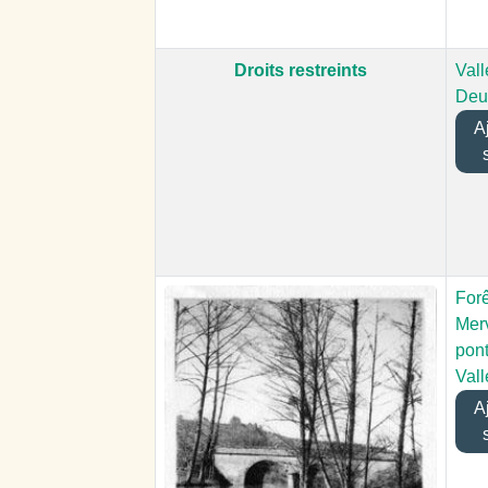
Droits restreints
Vall
Deu
Aj
Forê
Merv
pont
Vall
Aj