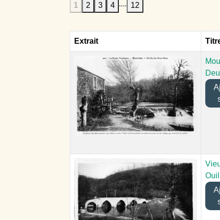
....
1
2
3
4
12
Extrait
Titr
Mou
Deu
Aj
Vie
Ouil
Aj