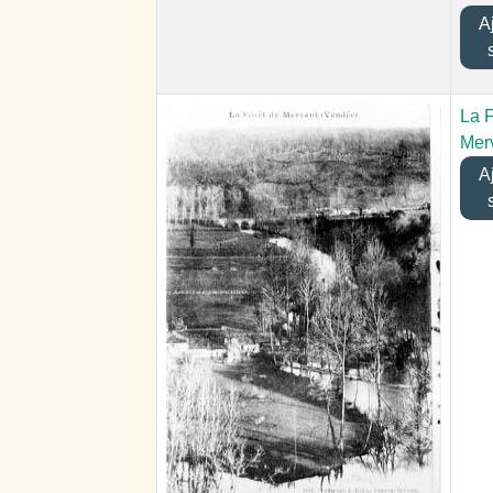
Aj
La F
Mer
Aj