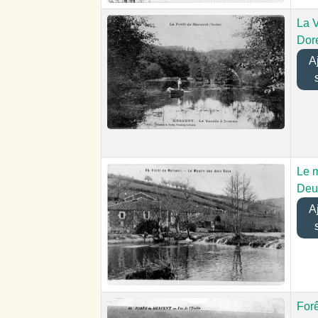
La 
Dor
Aj
Le 
Deu
Aj
Forê