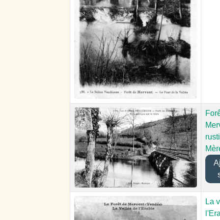
Forê
Merv
rust
Mèr
Aj
La v
l'Er