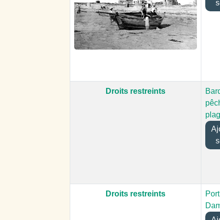
s
Droits restreints
Bar
pêch
pla
Ajo
s
Droits restreints
Port
Da
Ajo