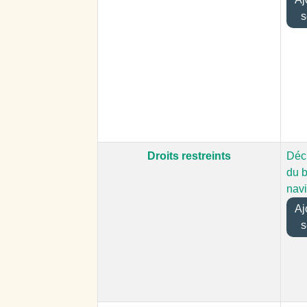
s
Droits restreints
Déc
du b
nav
Ajo
s