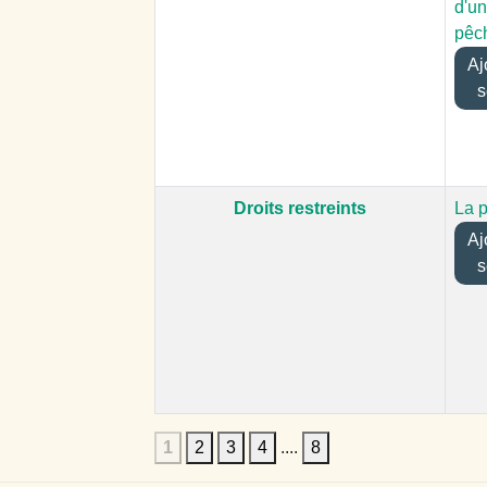
d'un
pêc
Ajo
s
Droits restreints
La 
Ajo
s
1
2
3
4
....
8