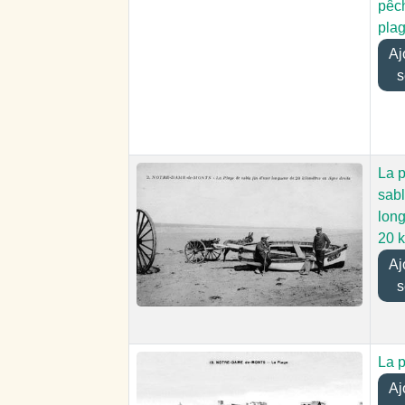
pêch
pla
Ajo
s
La 
sabl
lon
20 k
Ajo
s
La 
Ajo