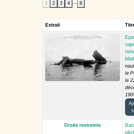
....
1
2
3
4
8
Extrait
Titr
Epa
vap
nor
Mar
nauf
le P
le 2
déc
190
Ajo
s
Droits restreints
Bar
pêc