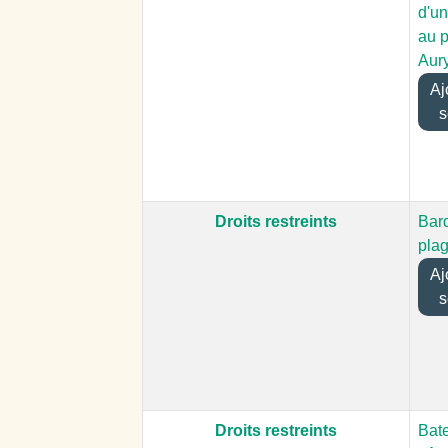
d'u
au 
Aur
Ajo
s
Droits restreints
Barq
pla
Ajo
s
Droits restreints
Bat