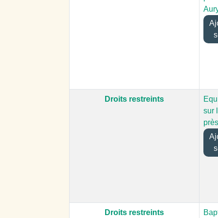
Aur
Ajo
s
Droits restreints
Equ
sur 
près
Ajo
s
Droits restreints
Bap