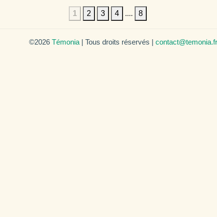
1
2
3
4
....
8
©2026
Témonia
| Tous droits réservés |
contact@temonia.f