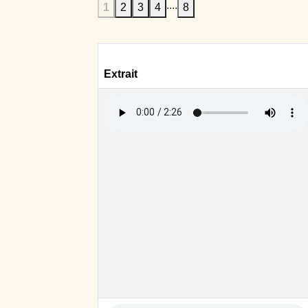
....
1
2
3
4
8
Extrait