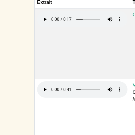
Extrait
T
C
V
C
l