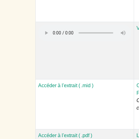
V
Accéder à l'extrait ( .mid )
C
C
Accéder à l'extrait ( .pdf )
L