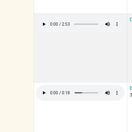
D
B
T