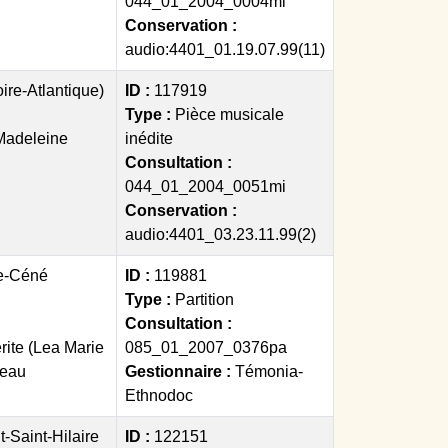
044_01_2004_0004mi
Conservation :
audio:4401_01.19.07.99(11)
ire-Atlantique)
ID :
117919
Type :
Pièce musicale
Madeleine
inédite
Consultation :
044_01_2004_0051mi
Conservation :
audio:4401_03.23.11.99(2)
e-Céné
ID :
119881
Type :
Partition
Consultation :
ite (Lea Marie
085_01_2007_0376pa
teau
Gestionnaire :
Témonia-
Ethnodoc
-Saint-Hilaire
ID :
122151