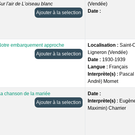
ur l'air de L'oiseau blanc
(Vendée)
Date :
Ajouter à la selection
Notre embarquement approche
Localisation :
Saint-
Ligneron (Vendée)
Ajouter à la selection
Date :
1930-1939
Langue :
Français
Interprète(s) :
Pascal
André) Mornet
a chanson de la mariée
Date :
Interprète(s) :
Eugène
Ajouter à la selection
Maximin) Charrier