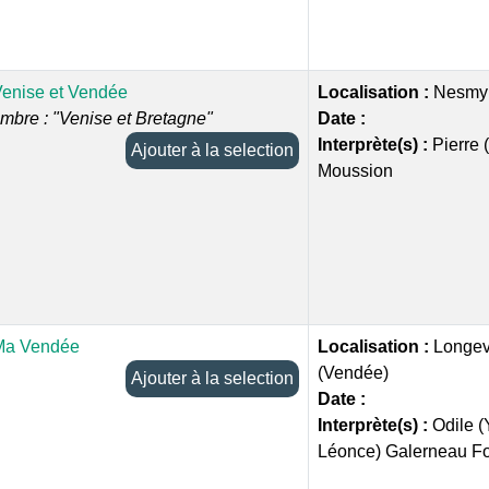
enise et Vendée
Localisation :
Nesmy 
imbre : "Venise et Bretagne"
Date :
Interprète(s) :
Pierre 
Ajouter à la selection
Moussion
Ma Vendée
Localisation :
Longev
(Vendée)
Ajouter à la selection
Date :
Interprète(s) :
Odile 
Léonce) Galerneau F