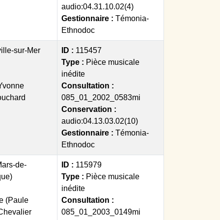
audio:04.31.10.02(4)
Gestionnaire :
Témonia-
Ethnodoc
ille-sur-Mer
ID :
115457
Type :
Pièce musicale
inédite
(Yvonne
Consultation :
ouchard
085_01_2002_0583mi
Conservation :
audio:04.13.03.02(10)
Gestionnaire :
Témonia-
Ethnodoc
Mars-de-
ID :
115979
que)
Type :
Pièce musicale
inédite
e (Paule
Consultation :
Chevalier
085_01_2003_0149mi