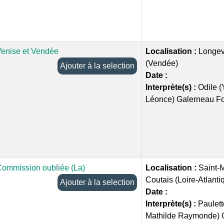
enise et Vendée
Localisation :
Longev
(Vendée)
Ajouter à la selection
Date :
Interprète(s) :
Odile 
Léonce) Galerneau F
ommission oubliée (La)
Localisation :
Saint-
Coutais (Loire-Atlanti
Ajouter à la selection
Date :
Interprète(s) :
Paulett
Mathilde Raymonde) 