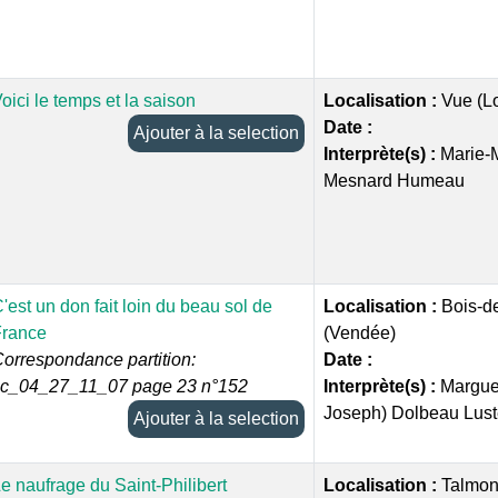
oici le temps et la saison
Localisation :
Vue (Lo
Date :
Ajouter à la selection
Interprète(s) :
Marie-
Mesnard Humeau
'est un don fait loin du beau sol de
Localisation :
Bois-d
France
(Vendée)
orrespondance partition:
Date :
cc_04_27_11_07 page 23 n°152
Interprète(s) :
Marguer
Joseph) Dolbeau Lus
Ajouter à la selection
e naufrage du Saint-Philibert
Localisation :
Talmont