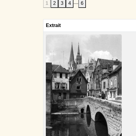
....
1
2
3
4
6
Extrait