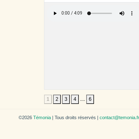
1
2
3
4
....
6
©2026
Témonia
| Tous droits réservés |
contact@temonia.f