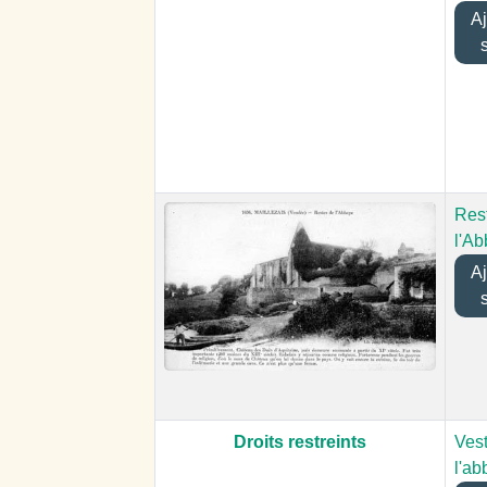
Ajo
Res
l'A
Ajo
Droits restreints
Ves
l'ab