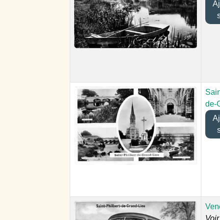
Ajo
Sain
de-
Ajo
Ven
Voir