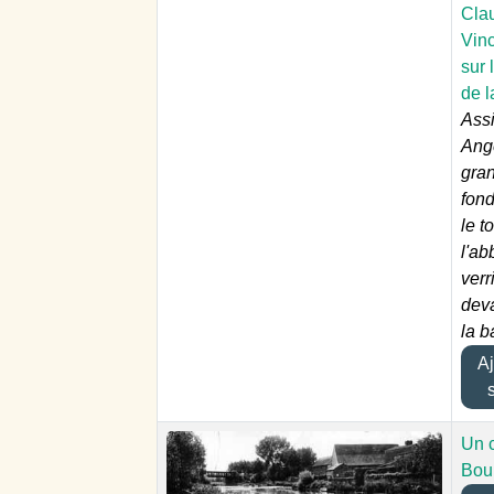
Cla
Vin
sur 
de 
Ass
Ange
gra
fond
le to
l'ab
verr
deva
la b
Ajo
Un c
Bou