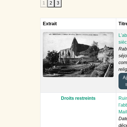
1
2
3
Extrait
Titr
L'a
sièc
Rab
séj
co
reli
Ajo
Droits restreints
Rui
l'ab
Mail
Dat
déc