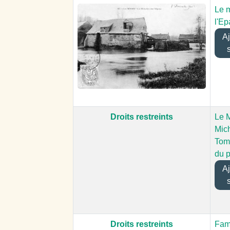
Le 
l'Ep
Ajo
Droits restreints
Le M
Mich
Tom
du 
Ajo
Droits restreints
Fami