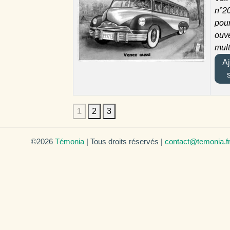
n°2
pour
ouve
mul
Ajo
1
2
3
©2026
Témonia
| Tous droits réservés |
contact@temonia.f