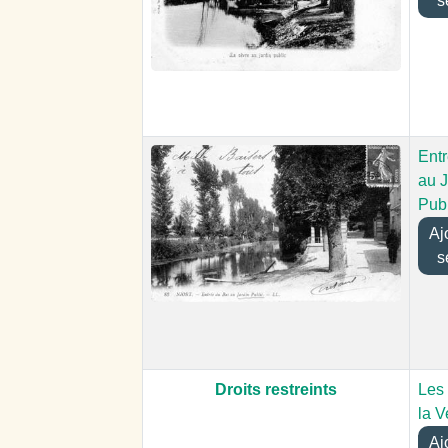
s
Ent
au J
Publ
Ajou
s
Droits restreints
Les
la 
Ajou