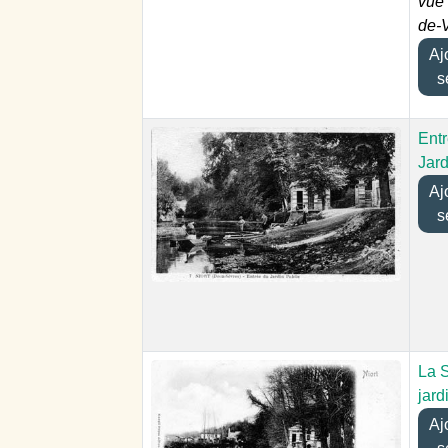
vue 
de-
Ajou
s
Ent
Jard
Ajou
s
La 
jard
Ajou