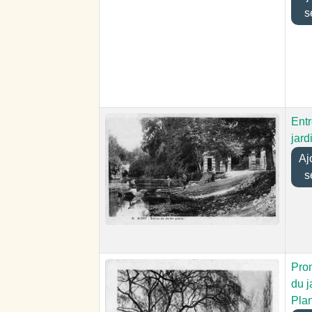
s
Ent
jard
Ajou
s
Pro
du j
Pla