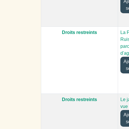
Ajou
s
Droits restreints
La 
Rui
par
d'a
Ajou
s
Droits restreints
Le j
vue 
Ajou
s