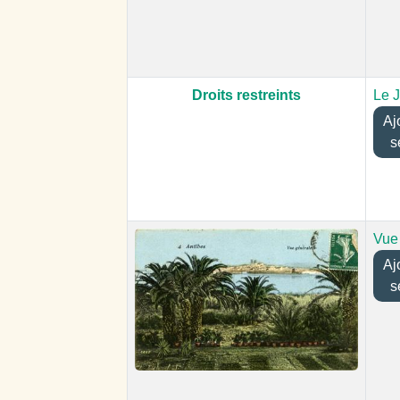
Droits restreints
Le J
Ajou
s
Vue
Ajou
s