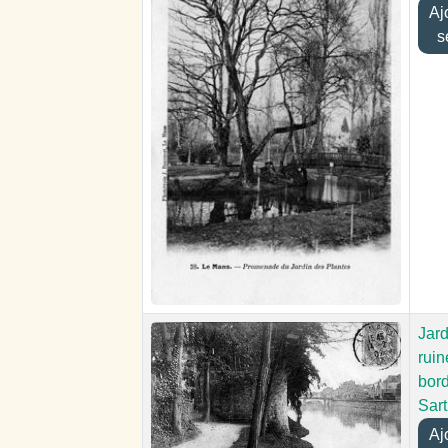
Ajou
s
Jard
ruin
bord
Sar
Ajou