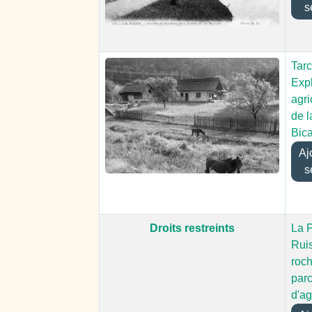
s
Tarc
Expl
agri
de l
Bic
Ajou
s
Droits restreints
La 
Rui
roch
par
d'a