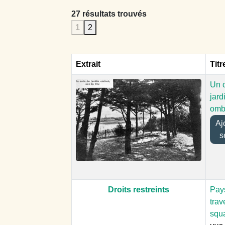
27 résultats trouvés
1
2
Extrait
Titr
Un 
jard
omb
Ajou
s
Droits restreints
Pay
trav
squ