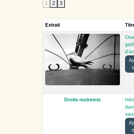
1
2
3
Extrait
Titr
Oise
gail
d'av
Ajo
s
Droits restreints
Hér
dans
sau
Ajo
s