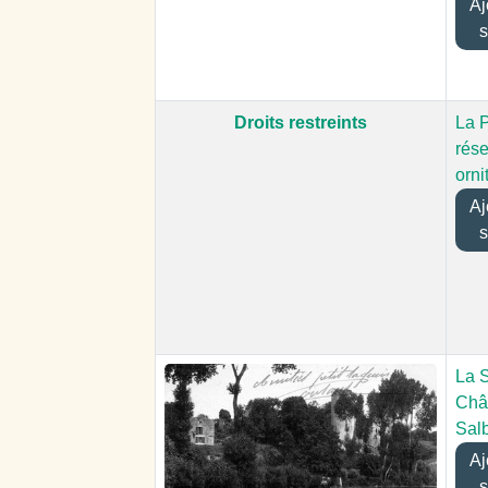
Ajo
s
Droits restreints
La P
rés
orni
Ajo
s
La S
Châ
Salb
Ajo
s