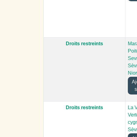
Droits restreints
Mar
Poit
Sevr
Sèv
Nior
Ajo
s
Droits restreints
La 
Vert
cygn
Sèv