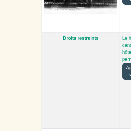
Droits restreints
Le 
cend
hôt
per
Ajo
s