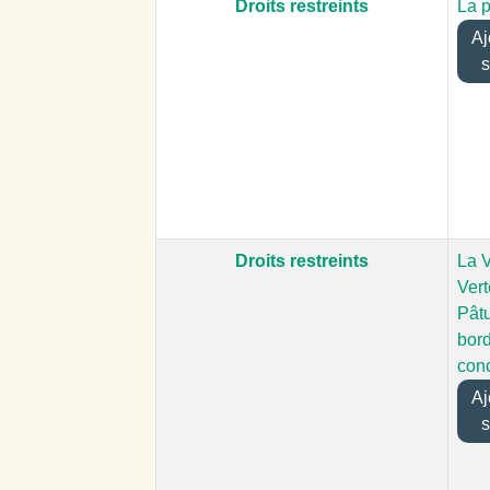
Droits restreints
La p
Ajo
s
Droits restreints
La 
Vert
Pât
bord
con
Ajo
s