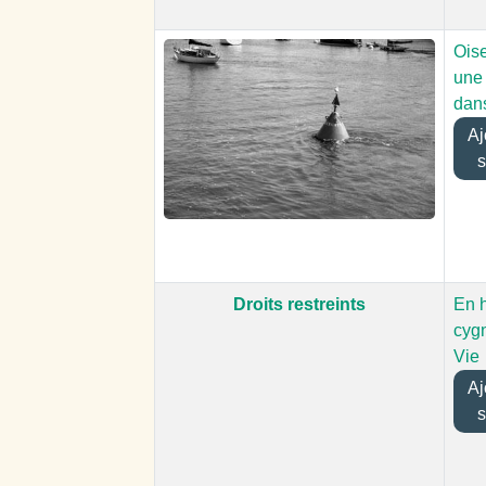
Ois
une
dans
Ajo
s
Droits restreints
En h
cygn
Vie
Ajo
s