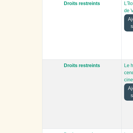
Droits restreints
L'îl
de 
Ajo
s
Droits restreints
Le 
cen
cine
Ajo
s