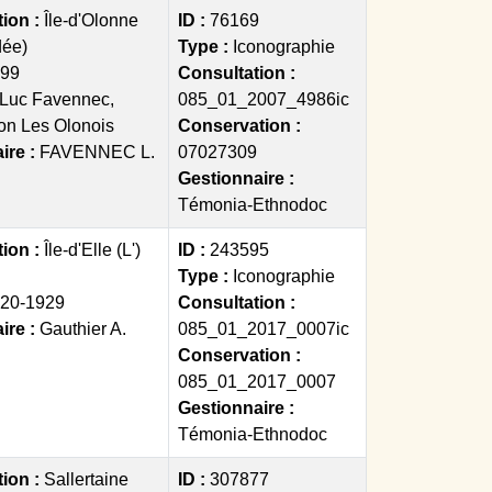
tion :
Île-d'Olonne
ID :
76169
dée)
Type :
Iconographie
99
Consultation :
Luc Favennec,
085_01_2007_4986ic
ion Les Olonois
Conservation :
ire :
FAVENNEC L.
07027309
Gestionnaire :
Témonia-Ethnodoc
tion :
Île-d'Elle (L')
ID :
243595
Type :
Iconographie
20-1929
Consultation :
ire :
Gauthier A.
085_01_2017_0007ic
Conservation :
085_01_2017_0007
Gestionnaire :
Témonia-Ethnodoc
tion :
Sallertaine
ID :
307877