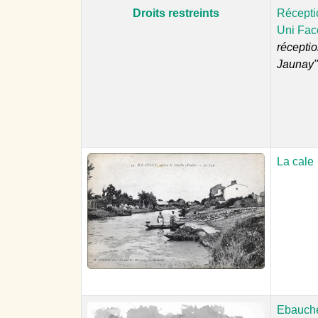
Droits restreints
Réceptio
Uni Fac
réceptio
Jaunay" 
La cale
Ebauche