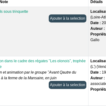
 Note
Détails
s sous trinquette
Localisa
(Loire-At
Ajouter à la selection
Date :
20
Auteur :
Propriéta
Gallo
n dans le cadre des régates "Les olonois", trophée
Localisa
e
(L') (Ven
n et animation par le groupe "Avant Qautre du
Date :
19
à la ferme de la Mansaire, en juin
Auteur :
associat
Ajouter à la selection
Propriéta