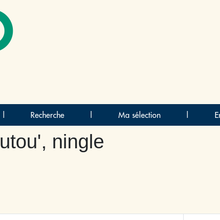
O
|
Recherche
|
Ma sélection
|
E
utou', ningle