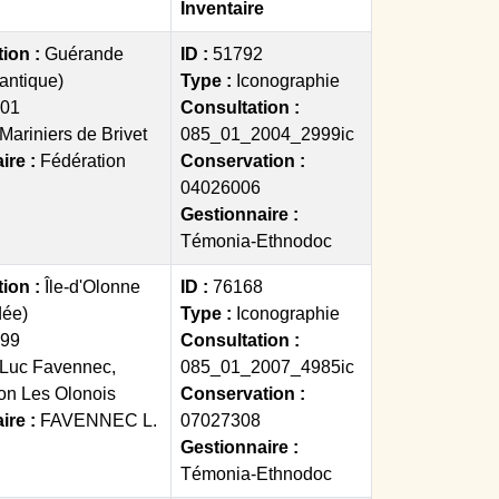
Inventaire
tion :
Guérande
ID :
51792
lantique)
Type :
Iconographie
01
Consultation :
Mariniers de Brivet
085_01_2004_2999ic
ire :
Fédération
Conservation :
04026006
Gestionnaire :
Témonia-Ethnodoc
tion :
Île-d'Olonne
ID :
76168
dée)
Type :
Iconographie
99
Consultation :
Luc Favennec,
085_01_2007_4985ic
ion Les Olonois
Conservation :
ire :
FAVENNEC L.
07027308
Gestionnaire :
Témonia-Ethnodoc