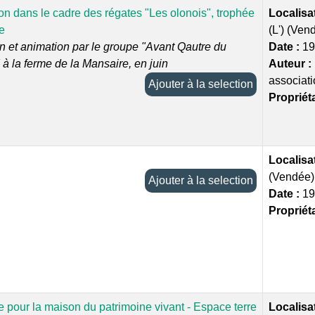
n dans le cadre des régates "Les olonois", trophée
Localisa
e
(L') (Ven
n et animation par le groupe "Avant Qautre du
Date :
19
à la ferme de la Mansaire, en juin
Auteur :
associat
Ajouter à la selection
Propriéta
Localisa
(Vendée)
Ajouter à la selection
Date :
19
Propriéta
 pour la maison du patrimoine vivant - Espace terre
Localisa