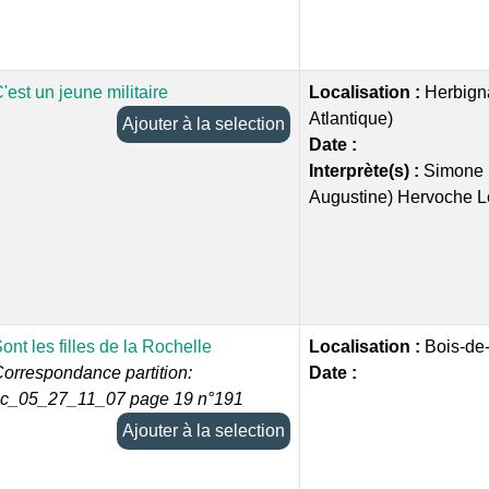
'est un jeune militaire
Localisation :
Herbigna
Atlantique)
Ajouter à la selection
Date :
Interprète(s) :
Simone 
Augustine) Hervoche L
ont les filles de la Rochelle
Localisation :
Bois-de
orrespondance partition:
Date :
cc_05_27_11_07 page 19 n°191
Ajouter à la selection