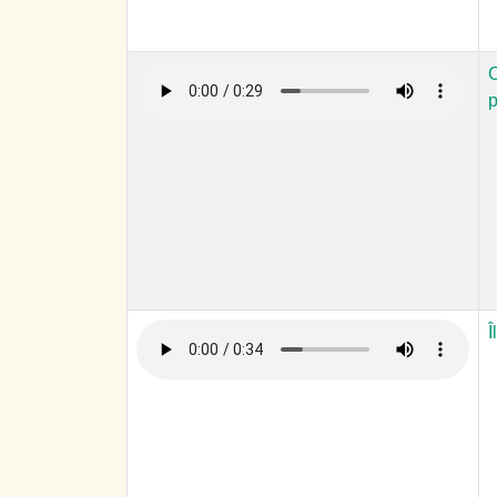
C
p
Î