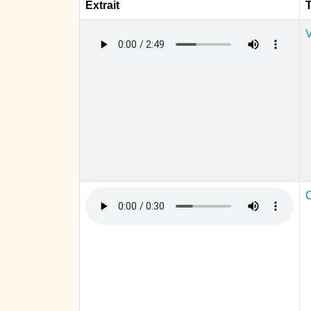
Extrait
T
V
C