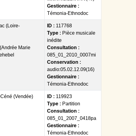
Gestionnaire :
Témonia-Ethnodoc
c (Loire-
ID :
117768
Type :
Pièce musicale
inédite
(Andrée Marie
Consultation :
ehebel
085_01_2010_0007mi
Conservation :
audio:05.02.12.09(16)
Gestionnaire :
Témonia-Ethnodoc
-Céné (Vendée)
ID :
119923
Type :
Partition
Consultation :
085_01_2007_0418pa
Gestionnaire :
Témonia-Ethnodoc