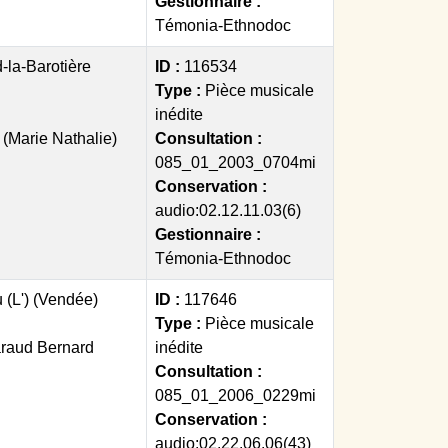
Gestionnaire :
Témonia-Ethnodoc
-la-Barotière
ID :
116534
Type :
Pièce musicale
inédite
(Marie Nathalie)
Consultation :
085_01_2003_0704mi
Conservation :
audio:02.12.11.03(6)
Gestionnaire :
Témonia-Ethnodoc
u (L') (Vendée)
ID :
117646
Type :
Pièce musicale
araud Bernard
inédite
Consultation :
085_01_2006_0229mi
Conservation :
audio:02.22.06.06(43)