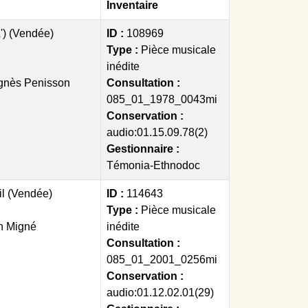
Inventaire
') (Vendée)
ID :
108969
Type :
Pièce musicale
inédite
gnès Penisson
Consultation :
085_01_1978_0043mi
Conservation :
audio:01.15.09.78(2)
Gestionnaire :
Témonia-Ethnodoc
il (Vendée)
ID :
114643
Type :
Pièce musicale
n Migné
inédite
Consultation :
085_01_2001_0256mi
Conservation :
audio:01.12.02.01(29)