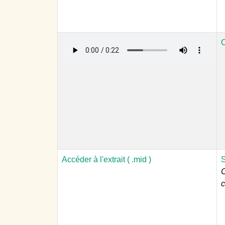
C
Accéder à l'extrait ( .mid )
S
C