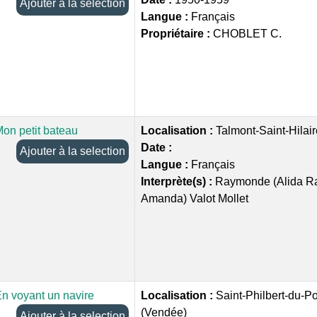
Ajouter à la selection
Langue :
Français
Propriétaire :
CHOBLET C.
on petit bateau
Localisation :
Talmont-Saint-Hilai
Date :
Ajouter à la selection
Langue :
Français
Interprète(s) :
Raymonde (Alida 
Amanda) Valot Mollet
n voyant un navire
Localisation :
Saint-Philbert-du-P
(Vendée)
Ajouter à la selection