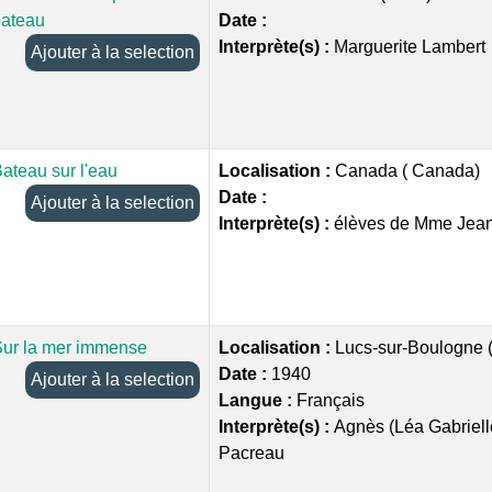
bateau
Date :
Interprète(s) :
Marguerite Lambert
Ajouter à la selection
ateau sur l'eau
Localisation :
Canada ( Canada)
Date :
Ajouter à la selection
Interprète(s) :
élèves de Mme Jean
ur la mer immense
Localisation :
Lucs-sur-Boulogne 
Date :
1940
Ajouter à la selection
Langue :
Français
Interprète(s) :
Agnès (Léa Gabriel
Pacreau