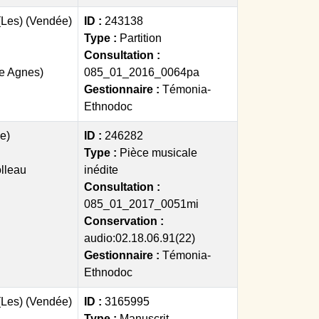
(Les) (Vendée)
ID :
243138
Type :
Partition
Consultation :
le Agnes)
085_01_2016_0064pa
Gestionnaire :
Témonia-
Ethnodoc
ée)
ID :
246282
Type :
Pièce musicale
olleau
inédite
Consultation :
085_01_2017_0051mi
Conservation :
audio:02.18.06.91(22)
Gestionnaire :
Témonia-
Ethnodoc
(Les) (Vendée)
ID :
3165995
Type :
Manuscrit