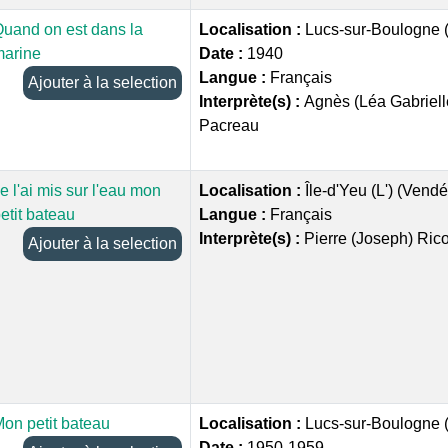
uand on est dans la
Localisation :
Lucs-sur-Boulogne 
marine
Date :
1940
Langue :
Français
Ajouter à la selection
Interprète(s) :
Agnès (Léa Gabriel
Pacreau
e l'ai mis sur l'eau mon
Localisation :
Île-d'Yeu (L') (Vend
etit bateau
Langue :
Français
Interprète(s) :
Pierre (Joseph) Ric
Ajouter à la selection
on petit bateau
Localisation :
Lucs-sur-Boulogne 
Date :
1950-1959