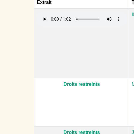
Extrait
T
I
Droits restreints
M
Droits restreints
J