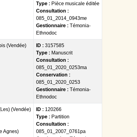
Type :
Pièce musicale éditée
Consultation :
085_01_2014_0943me
Gestionnaire :
Témonia-
Ethnodoc
ois (Vendée)
ID :
3157585
Type :
Manuscrit
Consultation :
085_01_2020_0253ma
Conservation :
085_01_2020_0253
Gestionnaire :
Témonia-
Ethnodoc
(Les) (Vendée)
ID :
120266
Type :
Partition
Consultation :
le Agnes)
085_01_2007_0761pa