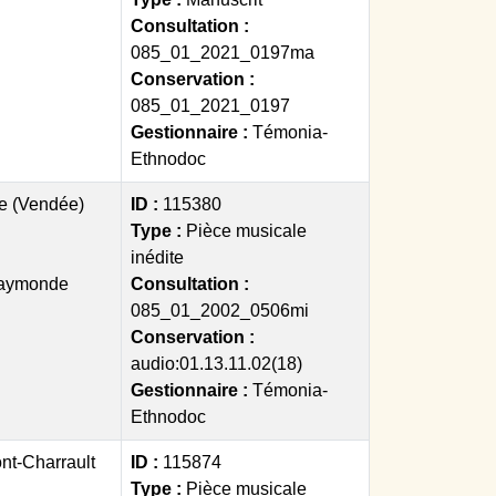
Consultation :
085_01_2021_0197ma
Conservation :
085_01_2021_0197
Gestionnaire :
Témonia-
Ethnodoc
re (Vendée)
ID :
115380
Type :
Pièce musicale
inédite
Raymonde
Consultation :
085_01_2002_0506mi
Conservation :
audio:01.13.11.02(18)
Gestionnaire :
Témonia-
Ethnodoc
ont-Charrault
ID :
115874
Type :
Pièce musicale