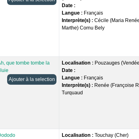
Date :
Langue :
Français
Interprète(s) :
Cécile (Maria René
Marthe) Cornu Bely
h, que tombe tombe la
Localisation :
Pouzauges (Vendée
luie
Date :
Langue :
Français
Ajouter à la selection
Interprète(s) :
Renée (Françoise R
Turquaud
Dododo
Localisation :
Touchay (Cher)