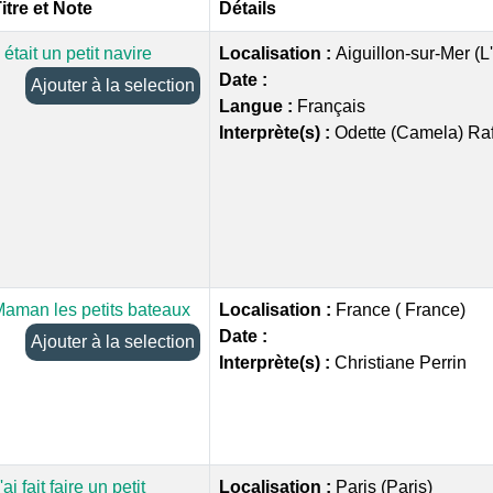
itre et Note
Détails
l était un petit navire
Localisation :
Aiguillon-sur-Mer (L
Date :
Ajouter à la selection
Langue :
Français
Interprète(s) :
Odette (Camela) Raf
aman les petits bateaux
Localisation :
France ( France)
Date :
Ajouter à la selection
Interprète(s) :
Christiane Perrin
'ai fait faire un petit
Localisation :
Paris (Paris)