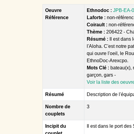
Oeuvre
Ethnodoc :
JPB-EA-01
Référence
Laforte :
non-référencé
Coirault :
non-référen
Thème :
206422 - Cha
Résumé :
Il est dans
l'Aloha. C'est notre p
qui ouvre l'oeil, le R
EthnoDoc-Arexcpo.
Mots Clé :
bateau(x), n
garçon, gars -
Voir la liste des oeuvr
Résumé
Description de l'équi
Nombre de
3
couplets
Incipit du
Il est dans le port des
couplet