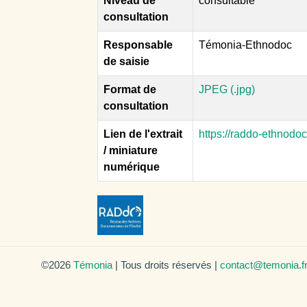
Niveau de
consultable
consultation
Responsable
Témonia-Ethnodoc
de saisie
Format de
JPEG (.jpg)
consultation
Lien de l'extrait
https://raddo-ethnodo
/ miniature
numérique
©2026
Témonia
| Tous droits réservés |
contact@temonia.f