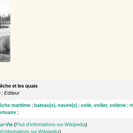
êche et les quais
e : Editeur
pêche maritime
;
bateau(x), navire(s)
;
voile, voilier, voilerie
;
r
ortuaire
;
ur-Vie
(
Plus d'informations sur Wikipedia
)
d'informations sur Wikipedia
)