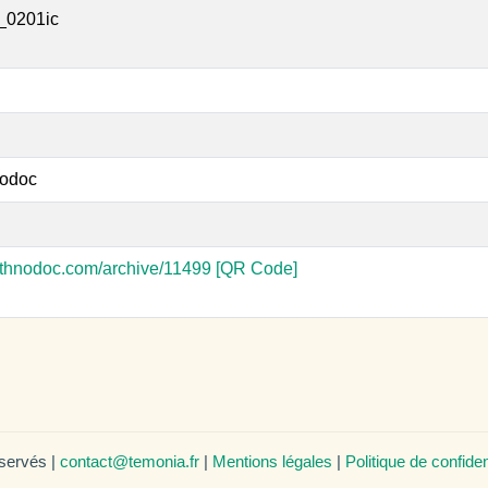
_0201ic
odoc
-ethnodoc.com/archive/11499
[QR Code]
éservés |
contact@temonia.fr
|
Mentions légales
|
Politique de confiden