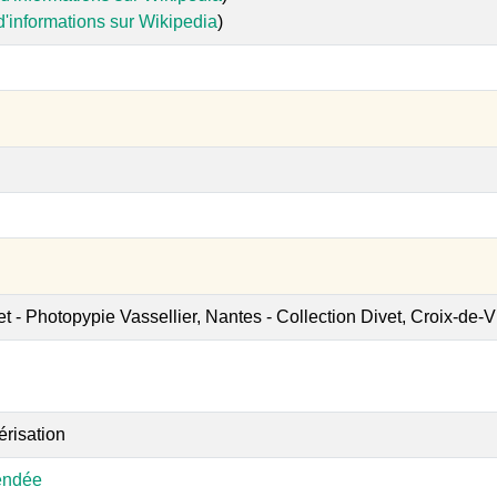
d'informations sur Wikipedia
)
et - Photopypie Vassellier, Nantes - Collection Divet, Croix-de-V
érisation
endée