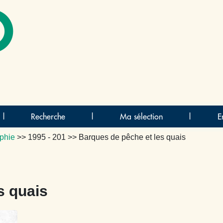
O
|
Recherche
|
Ma sélection
|
E
phie
>>
1995 - 201
>> Barques de pêche et les quais
s quais