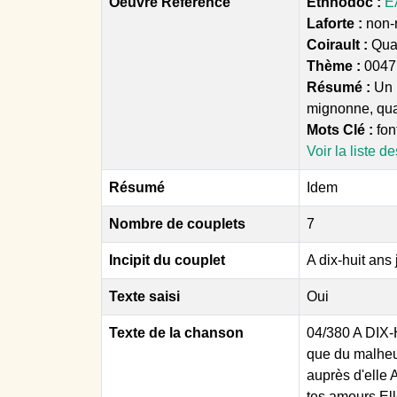
Oeuvre Référence
Ethnodoc :
E
Laforte :
non-r
Coirault :
Quan
Thème :
0047
Résumé :
Un 
mignonne, quand
Mots Clé :
font
Voir la liste d
Résumé
Idem
Nombre de couplets
7
Incipit du couplet
A dix-huit ans
Texte saisi
Oui
Texte de la chanson
04/380 A DIX-
que du malheur
auprès d'elle 
tes amours El