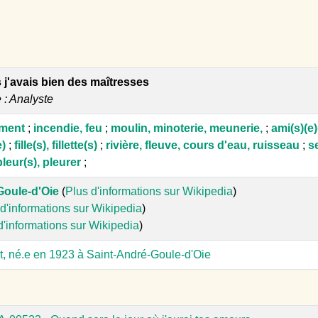
s j'avais bien des maîtresses
e : Analyste
oment
;
incendie, feu
;
moulin, minoterie, meunerie,
;
ami(s)(e)
e)
;
fille(s), fillette(s)
;
rivière, fleuve, cours d'eau, ruisseau
;
s
pleur(s), pleurer
;
Goule-d'Oie
(
Plus d'informations sur Wikipedia
)
d'informations sur Wikipedia
)
d'informations sur Wikipedia
)
t, né.e en 1923 à Saint-André-Goule-d'Oie