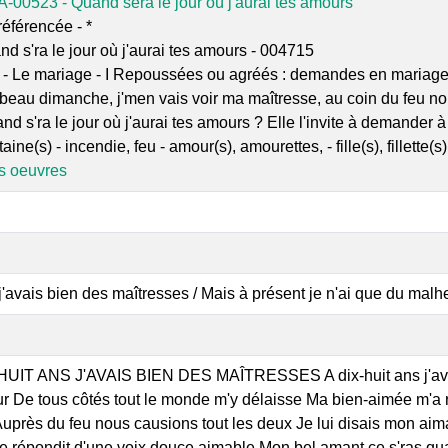
A-00523 - Quand sera le jour où j'aurai tes amours
éférencée - *
d s'ra le jour où j'aurai tes amours - 004715
 - Le mariage - I Repoussées ou agréés : demandes en mariag
beau dimanche, j'men vais voir ma maîtresse, au coin du feu nous 
 s'ra le jour où j'aurai tes amours ? Elle l'invite à demander à s
aine(s) - incendie, feu - amour(s), amourettes, - fille(s), fillette(s
es oeuvres
 j'avais bien des maîtresses / Mais à présent je n'ai que du malh
HUIT ANS J'AVAIS BIEN DES MAÎTRESSES A dix-huit ans j'avais
 De tous côtés tout le monde m'y délaisse Ma bien-aimée m'a re
Auprès du feu nous causions tout les deux Je lui disais mon aima
le répondit d'une voix douce aimable Mon bel amant ce s'ras q