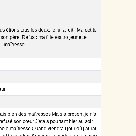
e
étions tous les deux, je lui ai dit : Ma petite
on père. Refus : ma fille est tro jeunette.
) - maîtresse -
eur
 bien des maîtresses Mais à présent je n'ai
fusé son cœur J'étais pourtant hier au soir
ble maîtresse Quand viendra l'jour où j'aurai
uand tu voudras Auparavant parlez-en-z-à mon