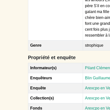
père S'il en c
galant ma fille
chère bien-aimé
font une grande
cent fois plus
ressembler à l
Genre
strophique
Propriété et enquête
Informateur(s)
Pilard Clément
Enquêteurs
Blin Guillaum
Enquête
Arexcpo en Ve
Collection(s)
Arexcpo en V
Fonds
Arexcpo en V