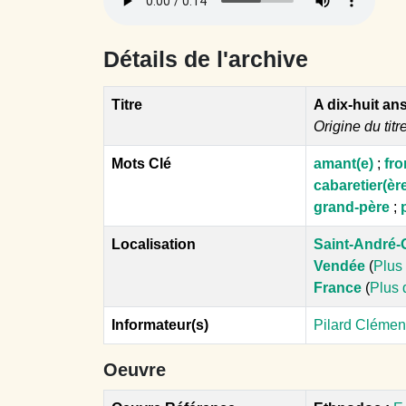
Détails de l'archive
Titre
A dix-huit an
Origine du titr
Mots Clé
amant(e)
;
fr
cabaretier(èr
grand-père
;
Localisation
Saint-André-
Vendée
(
Plus 
France
(
Plus 
Informateur(s)
Pilard Clémen
Oeuvre