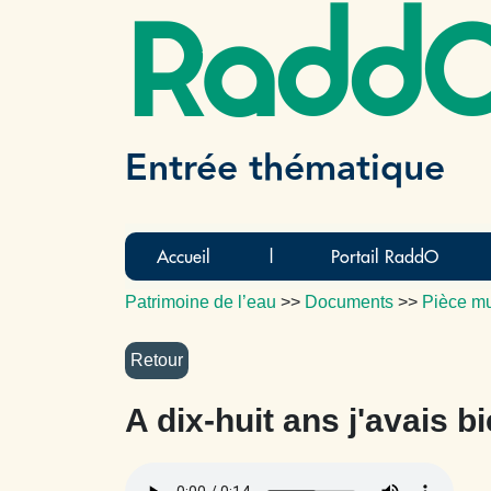
Radd
Entrée thématique
Accueil
|
Portail RaddO
Patrimoine de l’eau
>>
Documents
>>
Pièce mu
A dix-huit ans j'avais 