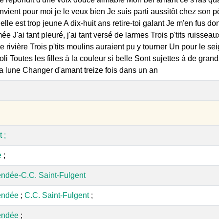
onvient pour moi je le veux bien Je suis parti aussitôt chez son 
 elle est trop jeune A dix-huit ans retire-toi galant Je m'en fus 
e J'ai tant pleuré, j'ai tant versé de larmes Trois p'tits ruisseau
 rivière Trois p'tits moulins auraient pu y tourner Un pour le sei
 joli Toutes les filles à la couleur si belle Sont sujettes à de g
a lune Changer d'amant treize fois dans un an
 ;
e
;
ndée-C.C. Saint-Fulgent
endée
;
C.C. Saint-Fulgent
;
endée
;