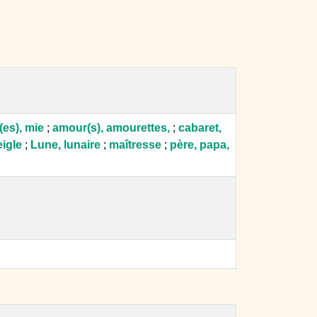
(es), mie
;
amour(s), amourettes,
;
cabaret,
eigle
;
Lune, lunaire
;
maîtresse
;
père, papa,