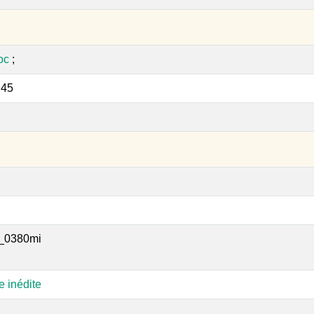
oc
;
:45
_0380mi
e inédite