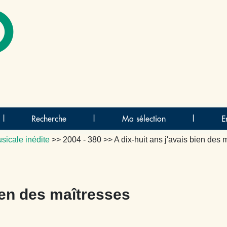
O
|
Recherche
|
Ma sélection
|
E
sicale inédite
>>
2004 - 380
>> A dix-huit ans j'avais bien des 
bien des maîtresses