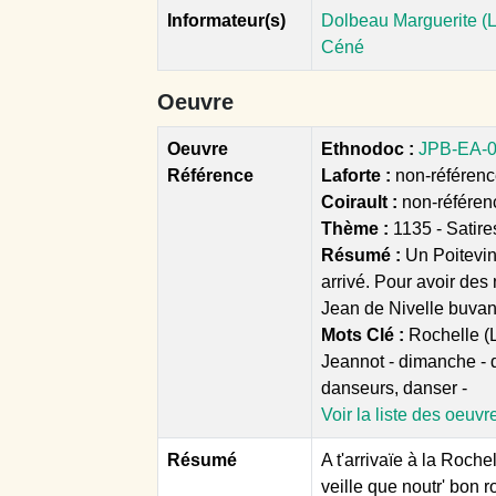
Informateur(s)
Dolbeau Marguerite (L
Céné
Oeuvre
Oeuvre
Ethnodoc :
JPB-EA-05
Référence
Laforte :
non-référencé
Coirault :
non-référen
Thème :
1135 - Satir
Résumé :
Un Poitevin 
arrivé. Pour avoir des
Jean de Nivelle buvant
Mots Clé :
Rochelle (La
Jeannot - dimanche - 
danseurs, danser -
Voir la liste des oeuvr
Résumé
A t'arrivaïe à la Roche
veille que noutr' bon r