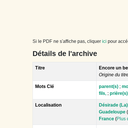
Si le PDF ne s'affiche pas, cliquer
ici
pour accéde
Détails de l'archive
Titre
Encore un bea
Origine du titr
Mots Clé
parent(s)
;
mo
fils,
;
prière(s)
Localisation
Désirade (La)
Guadeloupe
(
France
(
Plus 