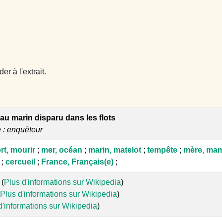
r à l'extrait.
u marin disparu dans les flots
e : enquêteur
rt, mourir
;
mer, océan
;
marin, matelot
;
tempête
;
mère, mam
;
cercueil
;
France, Français(e)
;
(
Plus d'informations sur Wikipedia
)
Plus d'informations sur Wikipedia
)
d'informations sur Wikipedia
)