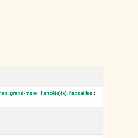
an, grand-mère
;
fiancé(e)(s), fiançailles
;