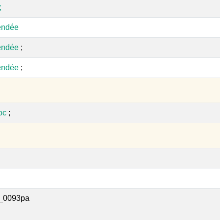
;
endée
endée
;
endée
;
oc
;
_0093pa