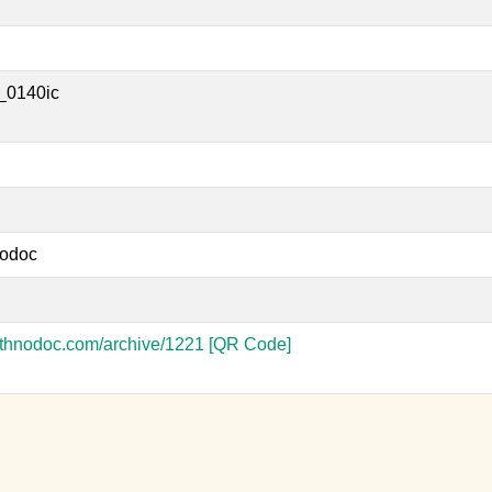
_0140ic
odoc
-ethnodoc.com/archive/1221
[QR Code]