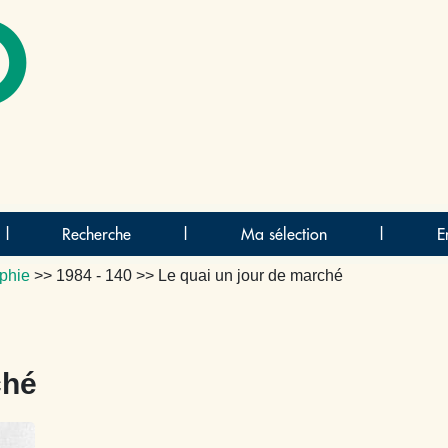
O
|
Recherche
|
Ma sélection
|
E
phie
>>
1984 - 140
>> Le quai un jour de marché
ché