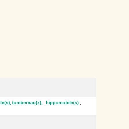
te(s), tombereau(x),
;
hippomobile(s)
;