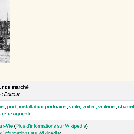
our de marché
e : Editeur
ne
;
port, installation portuaire
;
voile, voilier, voilerie
;
charret
rché agricole
;
ur-Vie
(
Plus d'informations sur Wikipedia
)
d'informations sur Wikipedia
)