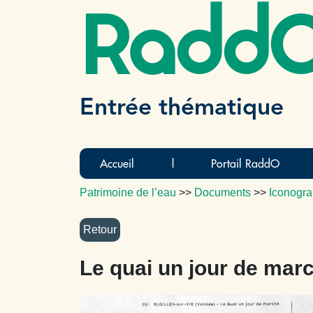
Radd
Entrée thématique
Accueil
|
Portail RaddO
Patrimoine de l’eau
>>
Documents
>>
Iconogra
Le quai un jour de mar