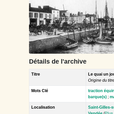
Détails de l'archive
Titre
Le quai un j
Origine du titr
Mots Clé
traction équi
barque(s)
;
ma
Localisation
Saint-Gilles-s
Vendée
(
Plus 