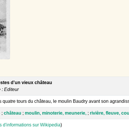
estes d'un vieux château
e : Editeur
s quatre tours du château, le moulin Baudry avant son agrandi
e
;
château
;
moulin, minoterie, meunerie,
;
rivière, fleuve, c
s d'informations sur Wikipedia
)