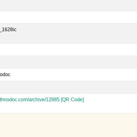
_1628ic
odoc
-ethnodoc.com/archive/12885
[QR Code]