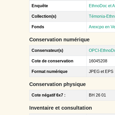
Enquête
EthnoDoc et A
Collection(s)
Témonia-Ethn
Fonds
Arexcpo en V
Conservation numérique
Conservateur(s)
OPCI-EthnoD
Cote de conservation
16045208
Format numérique
JPEG et EPS
Conservation physique
Cote négatif 6x7 :
BH 26 01
Inventaire et consultation