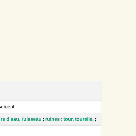
ssement
ours d'eau, ruisseau
;
ruines
;
tour, tourelle,
;