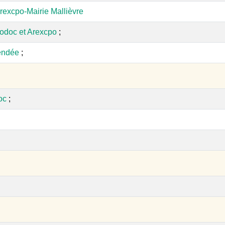
rexcpo-Mairie Mallièvre
odoc et Arexcpo
;
endée
;
oc
;