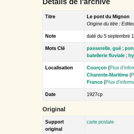
Détails de l'archive
Titre
Le pont du Mignon
Origine du titre : Edite
Note
daté du 5 septembre 
Mots Clé
passerelle, gué
;
pont
batellerie fluviale
;
hy
Localisation
Courçon
(
Plus d'info
Charente-Maritime
(
P
France
(
Plus d'inform
Date
1927cp
Original
Support
carte postale
original