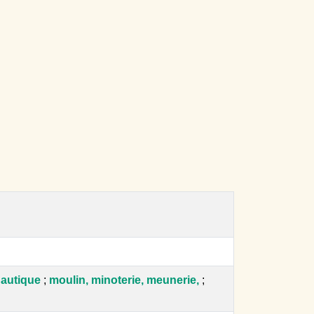
nautique
;
moulin, minoterie, meunerie,
;