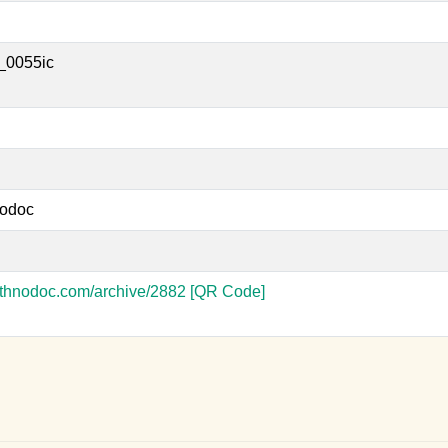
_0055ic
odoc
-ethnodoc.com/archive/2882
[QR Code]