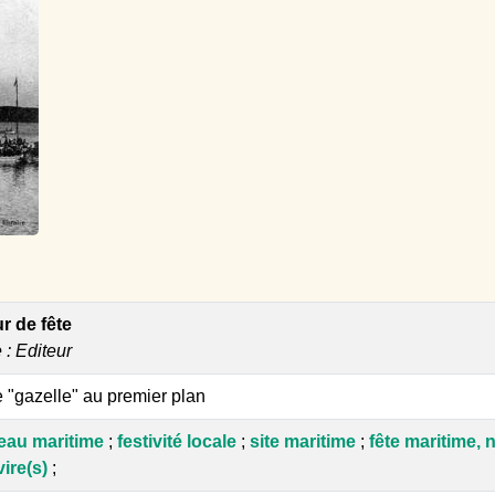
r de fête
e : Editeur
 "gazelle" au premier plan
eau maritime
;
festivité locale
;
site maritime
;
fête maritime, 
ire(s)
;