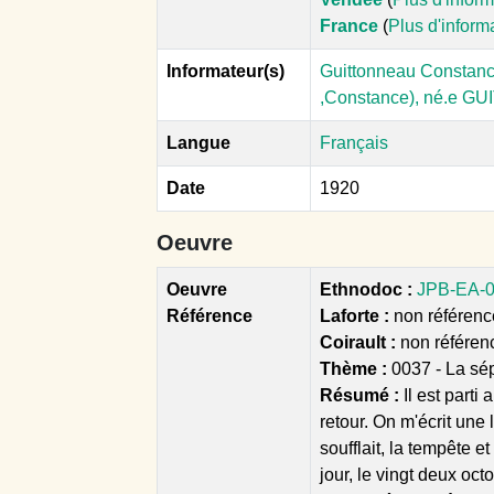
France
(
Plus d'inform
Informateur(s)
Guittonneau Constance
,Constance), né.e G
Langue
Français
Date
1920
Oeuvre
Oeuvre
Ethnodoc :
JPB-EA-07
Référence
Laforte :
non référencé
Coirault :
non référen
Thème :
0037 - La sé
Résumé :
Il est parti
retour. On m'écrit une l
soufflait, la tempête e
jour, le vingt deux oct