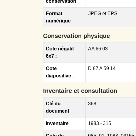
conservation
Format
JPEG et EPS
numérique
Conservation physique
Cote négatif
AA 66 03
6x7 :
Cote
D 87 A 59 14
diapositive :
Inventaire et consultation
Clé du
368
document
Inventaire
1983 - 315
Cote de
085_01_1983_0315ic