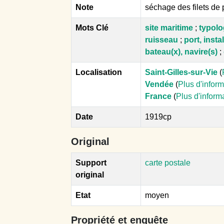
Note
séchage des filets de
Mots Clé
site maritime
;
typolo
ruisseau
;
port, insta
bateau(x), navire(s)
;
Localisation
Saint-Gilles-sur-Vie
(
Vendée
(
Plus d'infor
France
(
Plus d'inform
Date
1919cp
Original
Support
carte postale
original
Etat
moyen
Propriété et enquête