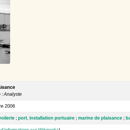
aisance
e : Analyste
re 2006
voilerie
;
port, installation portuaire
;
marine de plaisance
;
ba
 d'informations sur Wikipedia
)