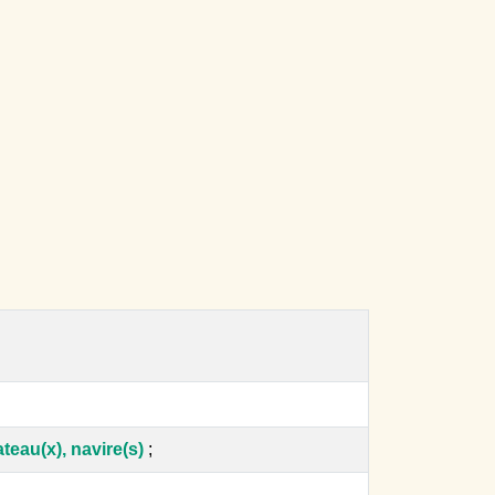
teau(x), navire(s)
;