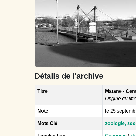
Détails de l'archive
Titre
Matane - Cen
Origine du titr
Note
le 25 septemb
Mots Clé
zoologie, zo
Localisation
Gaspésie
(
Plu