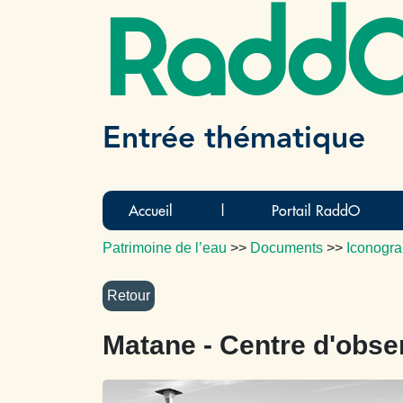
Radd
Entrée thématique
Accueil
|
Portail RaddO
Patrimoine de l’eau
>>
Documents
>>
Iconogra
Matane - Centre d'obse