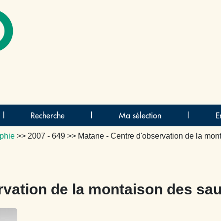
O
|
Recherche
|
Ma sélection
|
E
phie
>>
2007 - 649
>> Matane - Centre d'observation de la mo
rvation de la montaison des s