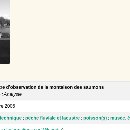
tre d'observation de la montaison des saumons
e : Analyste
re 2006
otechnique
;
pêche fluviale et lacustre
;
poisson(s)
;
musée, é
s d'informations sur Wikipedia
)