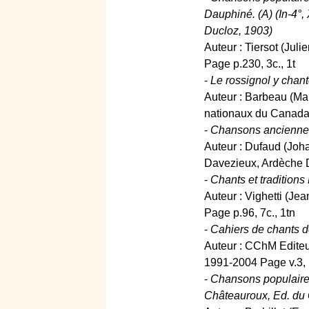
Dauphiné. (A) (In-4°,
Ducloz, 1903)
Auteur : Tiersot (Julie
Page p.230, 3c., 1t
-
Le rossignol y chant
Auteur : Barbeau (Ma
nationaux du Canada 
-
Chansons anciennes d
Auteur : Dufaud (Joha
Davezieux, Ardèche Da
-
Chants et traditions
Auteur : Vighetti (Je
Page p.96, 7c., 1tn
-
Cahiers de chants de
Auteur : CChM Editeu
1991-2004 Page v.3, p
-
Chansons populaires 
Châteauroux, Ed. du 