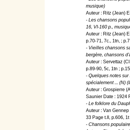
musique)
Auteur : Ritz (Jean) 
-
Les chansons populai
16, VI-160 p., musiqu
Auteur : Ritz (Jean) 
p.70-71, 7c., 1tn, ; p.7
-
Vieilles chansons s
bergère, chansons d'a
Auteur : Servettaz (C
p.89-90, 5c, 1tn ; p.15
-
Quelques notes sur l
spécialement ... (N) (
Auteur : Grospierre (
Saunier Date : 1924 
-
Le folklore du Dauphi
Auteur : Van Gennep 
33 Page t.II, p.606, 1t
-
Chansons populaires