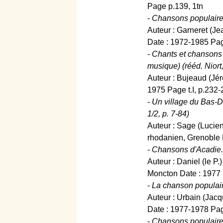
Page p.139, 1tn
-
Chansons populaires
Auteur : Garneret (Je
Date : 1972-1985 Page t
-
Chants et chansons p
musique) (rééd. Niort
Auteur : Bujeaud (Jéro
1975 Page t.I, p.232-2
-
Un village du Bas-Da
1/2, p. 7-84)
Auteur : Sage (Lucien
rhodanien, Grenoble 
-
Chansons d'Acadie. (
Auteur : Daniel (le P.
Moncton Date : 1977 P
-
La chanson populair
Auteur : Urbain (Jacq
Date : 1977-1978 Page
-
Chansons populaires