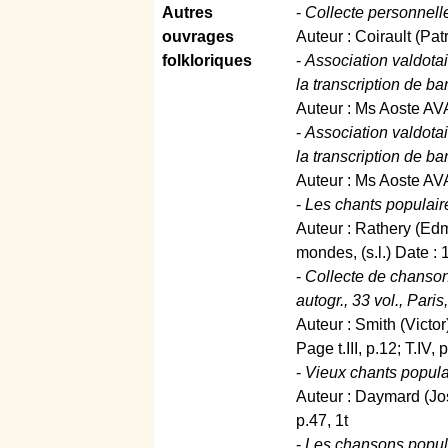
Autres
-
Collecte personnelle
ouvrages
Auteur : Coirault (Pat
folkloriques
-
Association valdota
la transcription de 
Auteur : Ms Aoste AV
-
Association valdota
la transcription de 
Auteur : Ms Aoste AV
-
Les chants populaires
Auteur : Rathery (Ed
mondes, (s.l.) Date :
-
Collecte de chansons
autogr., 33 vol., Par
Auteur : Smith (Victor
Page t.III, p.12; T.IV, 
-
Vieux chants populai
Auteur : Daymard (Jo
p.47, 1t
-
Les chansons populai