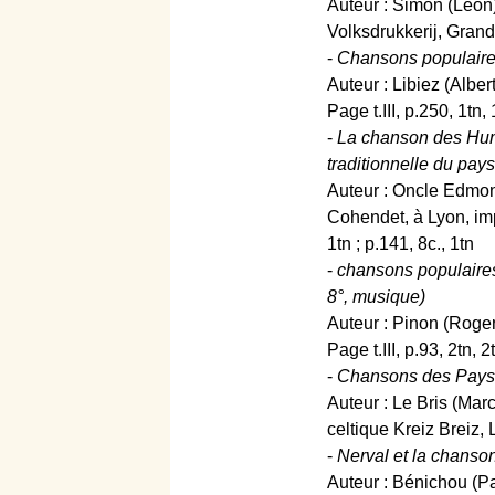
Auteur : Simon (Léon)
Volksdrukkerij, Grand
-
Chansons populaires
Auteur : Libiez (Alber
Page t.III, p.250, 1tn, 
-
La chanson des Humb
traditionnelle du pay
Auteur : Oncle Edmond
Cohendet, à Lyon, imp
1tn ; p.141, 8c., 1tn
-
chansons populaires d
8°, musique)
Auteur : Pinon (Roger
Page t.III, p.93, 2tn, 2t,
-
Chansons des Pays de
Auteur : Le Bris (Marc
celtique Kreiz Breiz,
-
Nerval et la chanson
Auteur : Bénichou (Pau