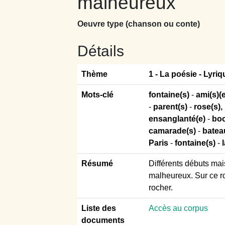
malheureux
Oeuvre type (chanson ou conte)
Détails
Thème
1 -
La poésie - Lyri
Mots-clé
fontaine(s)
-
ami(s)(e
-
parent(s)
-
rose(s),
ensanglanté(e)
-
bo
camarade(s)
-
bateau
Paris
-
fontaine(s)
-
Résumé
Différents débuts mai
malheureux. Sur ce ro
rocher.
Liste des
Accès au corpus
documents