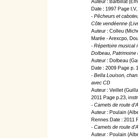
Auteur : Barbillat (Em
Date : 1997 Page t.V,
-
Pêcheurs et caboteur
Côte vendéenne (Liv
Auteur : Colleu (Mich
Marée - Arexcpo, Dou
-
Répertoire musical 
Dolbeau, Patrimoine c
Auteur : Dolbeau (Ga
Date : 2009 Page p. 
-
Bella Louison, chan
avec CD
Auteur : Veillet (Guil
2011 Page p.23, instr
-
Carnets de route d'A
Auteur : Poulain (Alb
Rennes Date : 2011 P
-
Carnets de route d'A
Auteur : Poulain (Alb