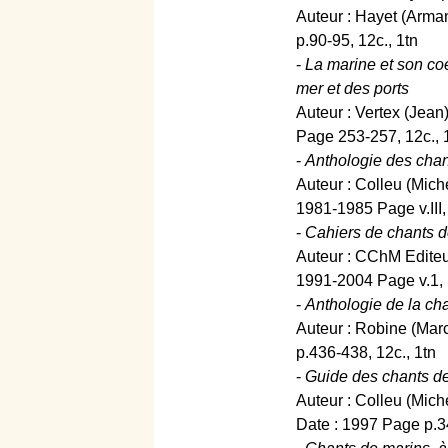
Auteur : Hayet (Arma
p.90-95, 12c., 1tn
-
La marine et son co
mer et des ports
Auteur : Vertex (Jean
Page 253-257, 12c., 
-
Anthologie des chan
Auteur : Colleu (Mic
1981-1985 Page v.III,
-
Cahiers de chants de
Auteur : CChM Editeu
1991-2004 Page v.1, p
-
Anthologie de la ch
Auteur : Robine (Marc
p.436-438, 12c., 1tn
-
Guide des chants de
Auteur : Colleu (Mic
Date : 1997 Page p.34