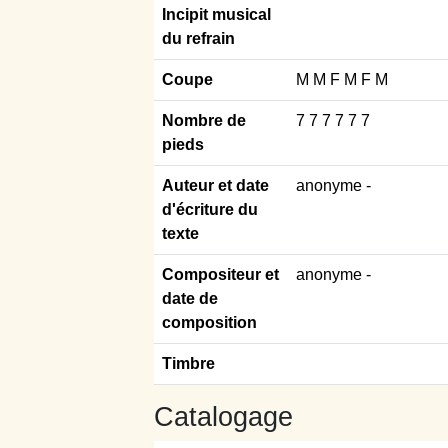
Incipit musical
du refrain
Coupe
M M F M F M
Nombre de
7 7 7 7 7 7
pieds
Auteur et date
anonyme
-
d'écriture du
texte
Compositeur et
anonyme -
date de
composition
Timbre
Catalogage