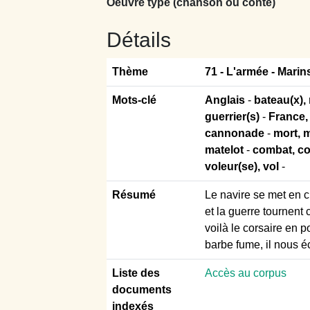
Oeuvre type (chanson ou conte)
Détails
Thème
71 -
L'armée - Marin
Mots-clé
Anglais
-
bateau(x), 
guerrier(s)
-
France,
cannonade
-
mort, 
matelot
-
combat, co
voleur(se), vol
-
Résumé
Le navire se met en cr
et la guerre tournent
voilà le corsaire en 
barbe fume, il nous 
Liste des
Accès au corpus
documents
indexés