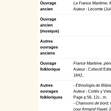
Ouvrage
La France Maritime, f
ancien
Auteur : Lecomte (Jul
Ouvrage
ancien
(musique)
Autres
ouvrages
anciens
Ouvrage
France Maritime, pér
folklorique
Auteur : Collectif Ed
1842,
Autres
-
Ethnologia de Blànes.
ouvrages
Auteur : Cortils y Vie
folkloriques
Page p.56, 12c., m.
-
Chansons de bord, re
cour Armand Hayet. (I