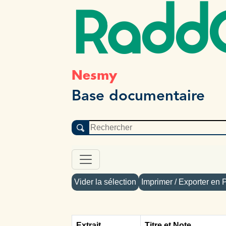
Radd
Nesmy
Base documentaire
Vider la sélection
Imprimer / Exporter en
Extrait
Titre et Note