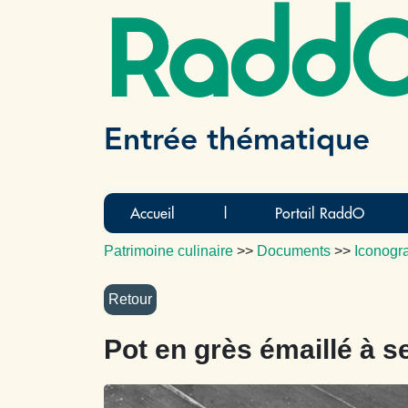
Radd
Entrée thématique
Accueil
|
Portail RaddO
Patrimoine culinaire
>>
Documents
>>
Iconogr
Pot en grès émaillé à s