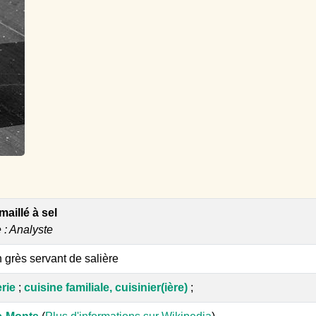
maillé à sel
e : Analyste
n grès servant de salière
erie
;
cuisine familiale, cuisinier(ière)
;