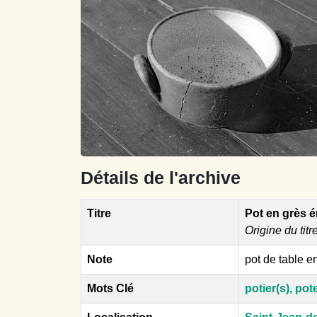
Détails de l'archive
Titre
Pot en grès é
Origine du titr
Note
pot de table e
Mots Clé
potier(s), pot