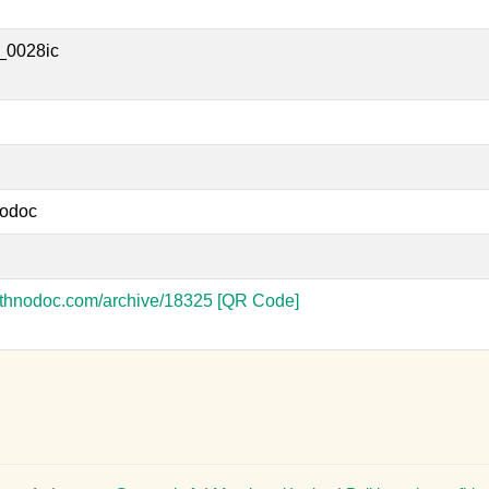
_0028ic
odoc
-ethnodoc.com/archive/18325
[QR Code]