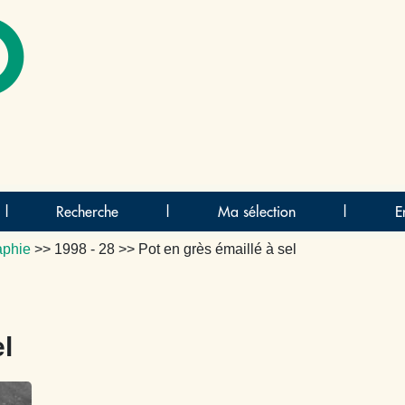
O
|
Recherche
|
Ma sélection
|
E
aphie
>>
1998 - 28
>> Pot en grès émaillé à sel
el