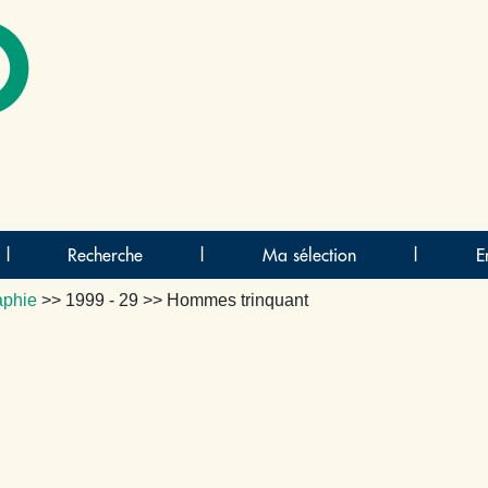
O
|
Recherche
|
Ma sélection
|
E
aphie
>>
1999 - 29
>> Hommes trinquant