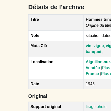
Détails de l'archive
Titre
Hommes trin
Origine du titr
Note
situation daté
Mots Clé
vin, vigne, v
banquet
;
Localisation
Aiguillon-sur-
Vendée
(
Plus 
France
(
Plus 
Date
1945
Original
Support original
tirage photo