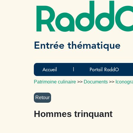
Radd
Entrée thématique
Accueil
|
Portail RaddO
Patrimoine culinaire
>>
Documents
>>
Iconogr
Hommes trinquant