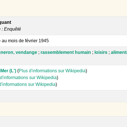
quant
e : Enquêté
e au mois de février 1945
igneron, vendange
;
rassemblement humain
;
loisirs
;
aliment
Mer (L')
(
Plus d'informations sur Wikipedia
)
d'informations sur Wikipedia
)
d'informations sur Wikipedia
)