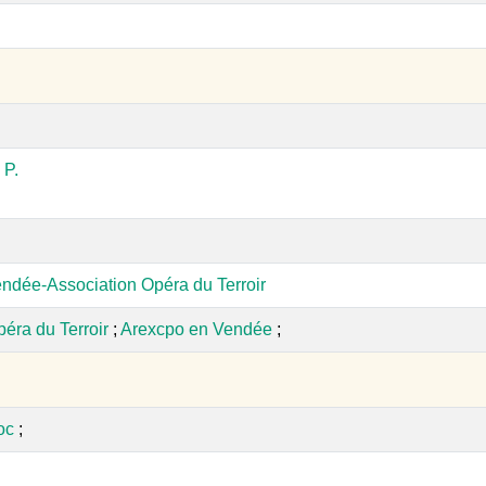
P.
ndée-Association Opéra du Terroir
péra du Terroir
;
Arexcpo en Vendée
;
oc
;