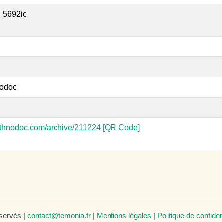
_5692ic
odoc
-ethnodoc.com/archive/211224
[QR Code]
éservés |
contact@temonia.fr
|
Mentions légales
|
Politique de confiden