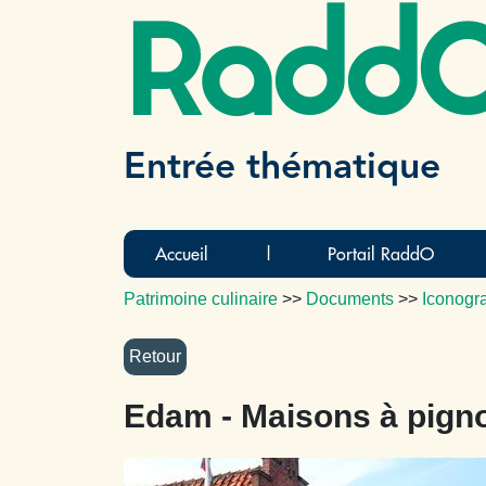
Radd
Entrée thématique
Accueil
|
Portail RaddO
Patrimoine culinaire
>>
Documents
>>
Iconogr
Edam - Maisons à pign