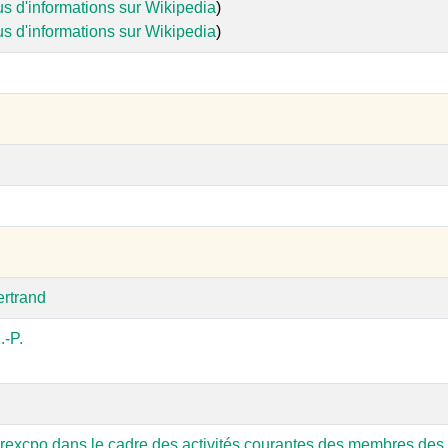
us d'informations sur Wikipedia
)
us d'informations sur Wikipedia
)
ertrand
-P.
rexcpo dans le cadre des activités courantes des membres des 