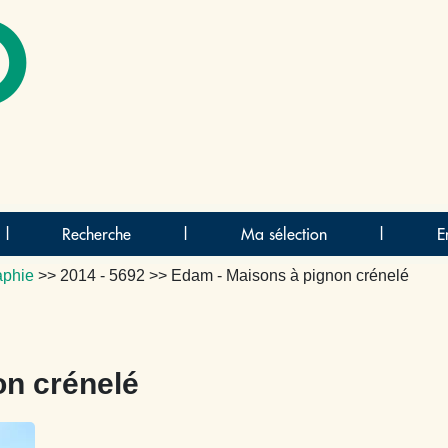
O
|
Recherche
|
Ma sélection
|
E
aphie
>>
2014 - 5692
>> Edam - Maisons à pignon crénelé
on crénelé