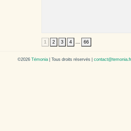
1
2
3
4
....
66
©2026
Témonia
| Tous droits réservés |
contact@temonia.f