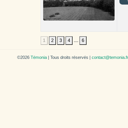
1
2
3
4
....
6
©2026
Témonia
| Tous droits réservés |
contact@temonia.f