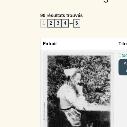
90 résultats trouvés
....
1
2
3
4
6
Extrait
Titr
Etud
Aj