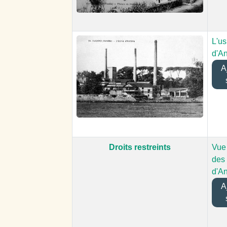
L'us
d'An
Aj
Droits restreints
Vue
des 
d'An
Aj