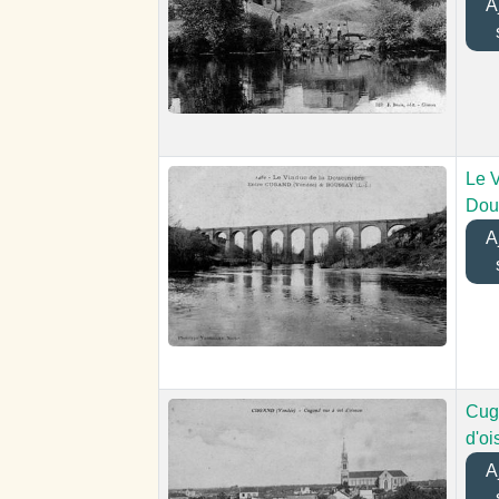
Aj
Le V
Dou
Aj
Cug
d'oi
Aj