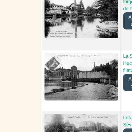
forg
de l
Aj
La 
Huch
filat
Aj
Les 
Sèvr