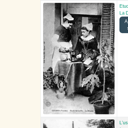
Etud
La D
Aj
L'us