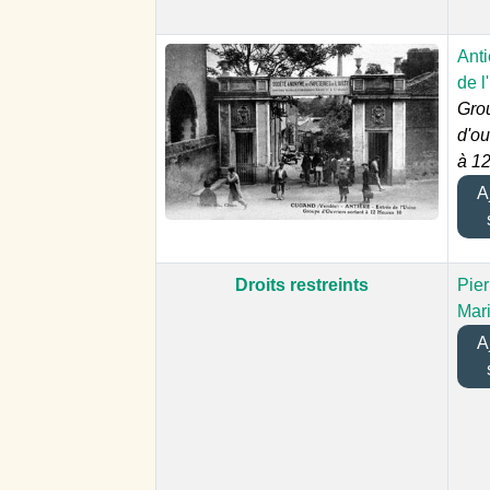
Anti
de l
Gro
d'ou
à 12
Aj
Droits restreints
Pier
Mar
Aj