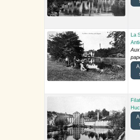
La 
Anti
Aux 
pape
Aj
Fila
Huc
Aj