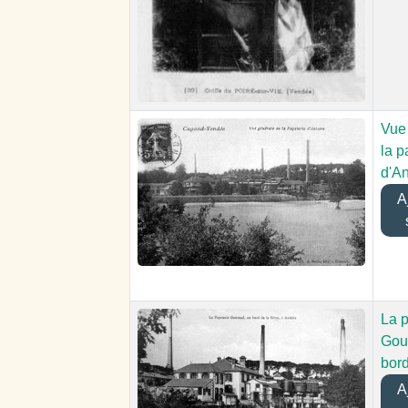
Vue
la p
d'An
Aj
La p
Gou
bord
Aj