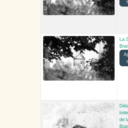
La 
Bra
Ajo
Déta
lint
de l
Bra