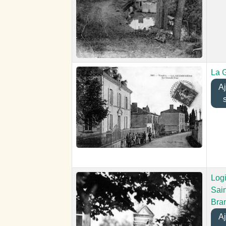
La 
Ajo
Logi
Sai
Bra
Ajo