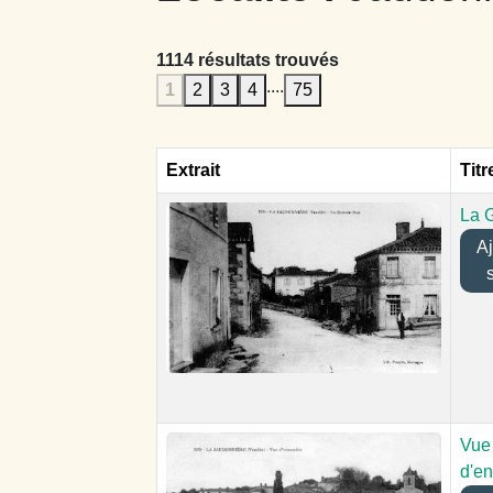
1114 résultats trouvés
....
1
2
3
4
75
Extrait
Titr
La 
Ajo
Vue
d'e