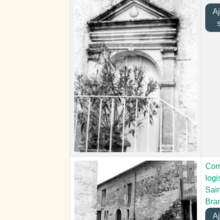
Ajo
Com
logi
Sai
Bra
Ajo