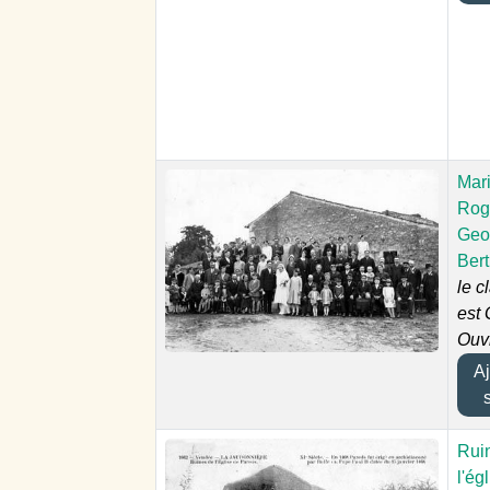
Mar
Roge
Geo
Ber
le c
est 
Ouv
Ajo
Rui
l'ég