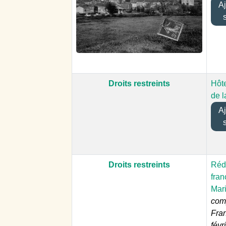
Ajo
Droits restreints
Hôte
de l
Ajo
Droits restreints
Réd
fran
Mar
com
Fra
févr