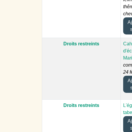
thêm
che
Ajo
Droits restreints
Cah
d'éc
Mar
com
24 f
Ajo
Droits restreints
L'ég
tabe
Ajo