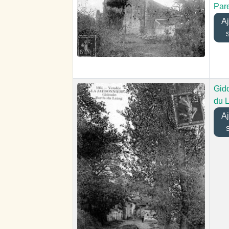
Par
Ajo
Gido
du 
Ajo