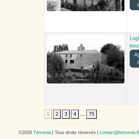
Logi
bou
Ajo
1
2
3
4
....
75
©2026
Témonia
| Tous droits réservés |
contact@temonia.f