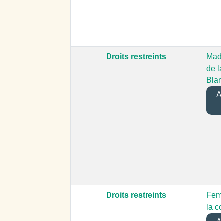
Droits restreints
Mad
de 
Bla
Aj
Droits restreints
Fem
la c