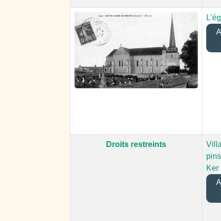
L'ég
Aj
Droits restreints
Vill
pins
Ker
Aj