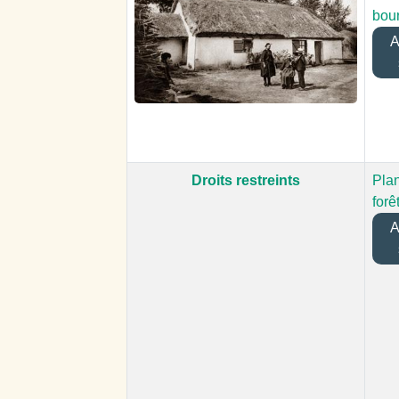
bour
Aj
Droits restreints
Plan
forê
Aj