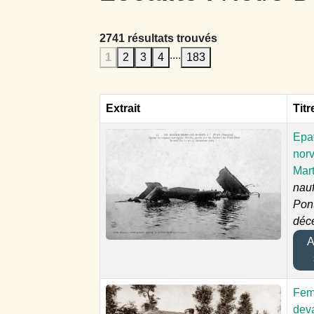
2741 résultats trouvés
....
1
2
3
4
183
Extrait
Titr
Epa
nor
Mar
nauf
Pont
déc
Aj
Fem
dev