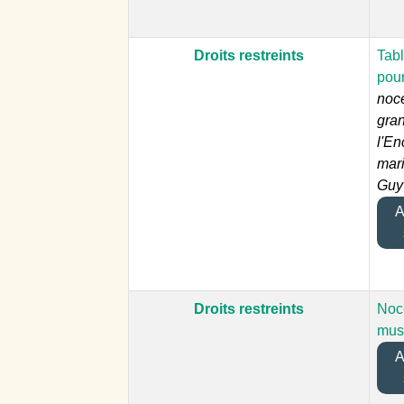
Droits restreints
Tab
pou
noc
gra
l'En
mar
Guy
Aj
Droits restreints
Noc
mus
Aj