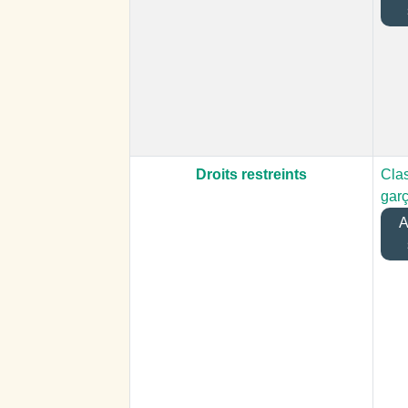
Droits restreints
Cla
gar
Aj