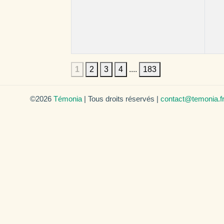
1
2
3
4
....
183
©2026
Témonia
| Tous droits réservés |
contact@temonia.f