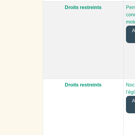
Droits restreints
Per
cond
moto
Aj
Droits restreints
Noc
l'ég
Aj