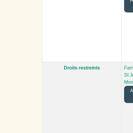
Aj
Droits restreints
Fami
St 
Mon
Aj