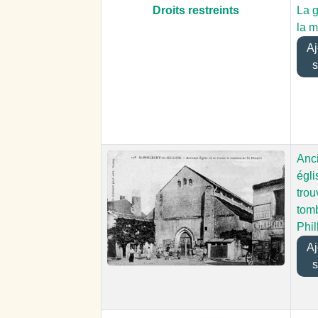
Droits restreints
La g
la m
Ajo
s
Anc
égli
trou
tom
Phil
Ajo
s