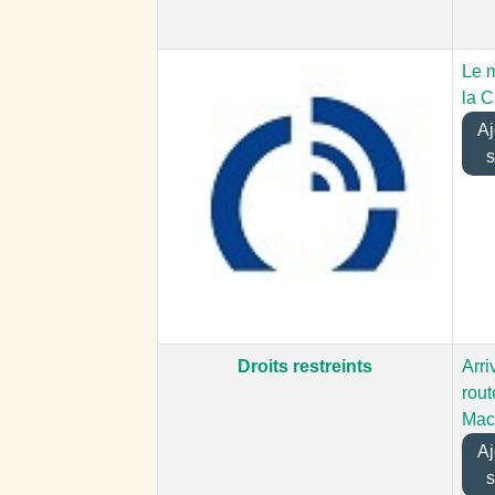
Le 
la 
Ajo
s
Droits restreints
Arri
rout
Mac
Ajo
s