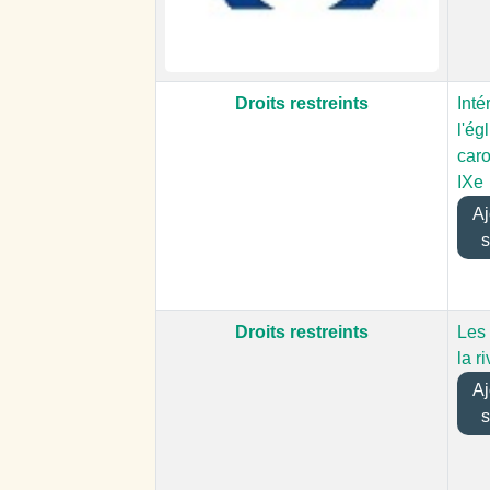
Droits restreints
Inté
l'ég
caro
IXe
Ajo
s
Droits restreints
Les 
la r
Ajo
s