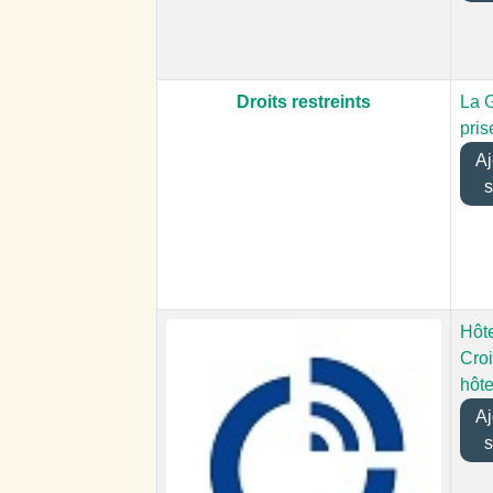
Droits restreints
La 
pris
Ajo
s
Hôte
Cro
hôt
Ajo
s