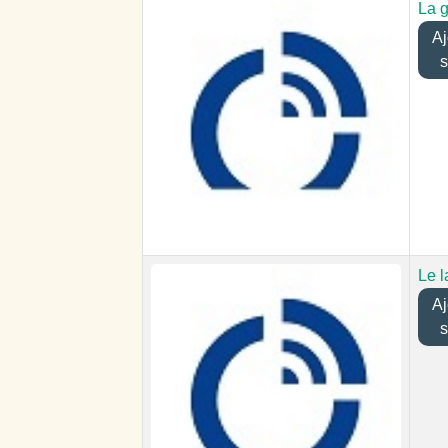
La 
Ajo
s
Le l
Ajo
s