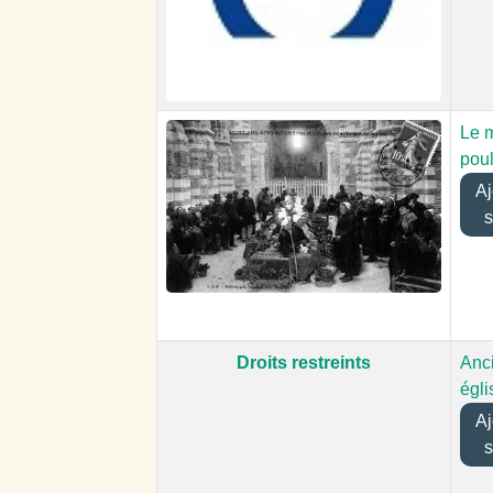
Le 
poul
Ajo
s
Droits restreints
Anc
égli
Ajo
s