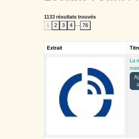
1133 résultats trouvés
....
1
2
3
4
76
Extrait
Titr
La r
mair
Ajo
s