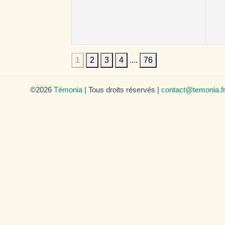
1
2
3
4
....
76
©2026
Témonia
| Tous droits réservés |
contact@temonia.f