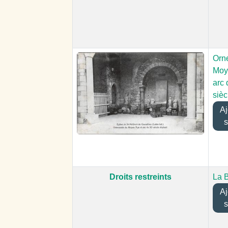
Orn
Moy
arc 
sièc
Ajo
s
Droits restreints
La 
Ajo
s