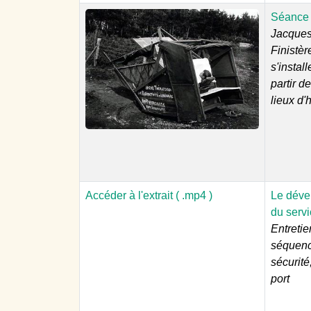
Séance 
Jacques 
Finistèr
s'instal
partir d
lieux d'
Accéder à l'extrait ( .mp4 )
Le déve
du serv
Entretie
séquence
sécurit
port