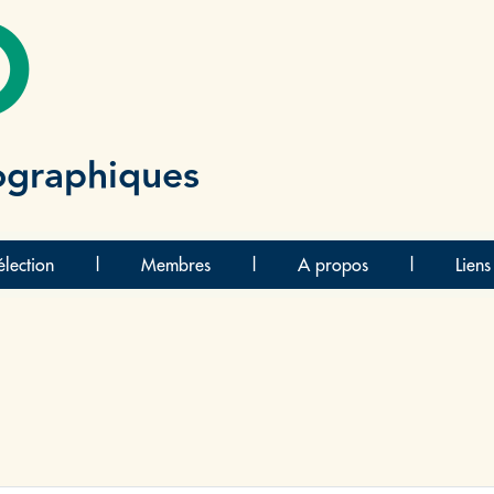
O
ographiques
lection
|
Membres
|
A propos
|
Liens