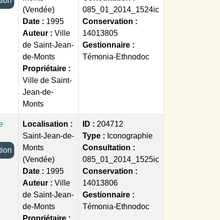
ection
(Vendée)
085_01_2014_1524ic
Date :
1995
Conservation :
Auteur :
Ville
14013805
de Saint-Jean-
Gestionnaire :
de-Monts
Témonia-Ethnodoc
Propriétaire :
Ville de Saint-
Jean-de-
Monts
e
Localisation :
ID :
204712
Saint-Jean-de-
Type :
Iconographie
Monts
Consultation :
ection
(Vendée)
085_01_2014_1525ic
Date :
1995
Conservation :
Auteur :
Ville
14013806
de Saint-Jean-
Gestionnaire :
de-Monts
Témonia-Ethnodoc
Propriétaire :