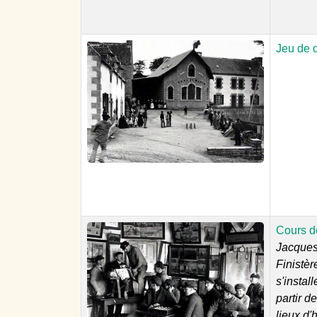
Jeu de q
Cours d
Jacques 
Finistèr
s'instal
partir d
lieux d'