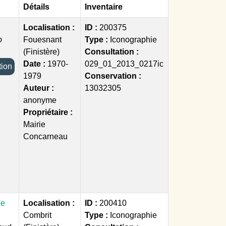
Détails
Inventaire
Localisation :
ID :
200375
p
Fouesnant
Type :
Iconographie
(Finistère)
Consultation :
Date :
1970-
029_01_2013_0217ic
ection
1979
Conservation :
Auteur :
13032305
anonyme
Propriétaire :
Mairie
Concarneau
de
Localisation :
ID :
200410
Combrit
Type :
Iconographie