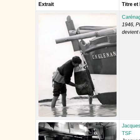
Extrait
Titre et
Carénage
1946, P
devient 
Jacques
TSF