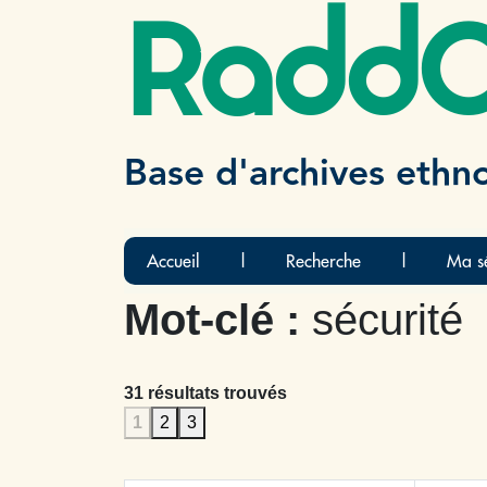
Radd
Base d'archives ethn
Accueil
|
Recherche
|
Ma sé
Mot-clé :
sécurité
31 résultats trouvés
1
2
3