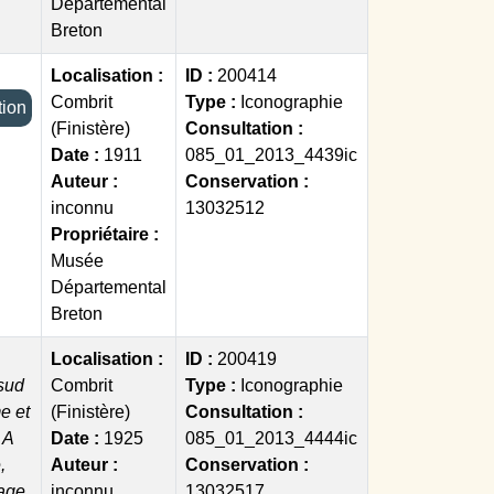
Départemental
Breton
Localisation :
ID :
200414
Combrit
Type :
Iconographie
ection
(Finistère)
Consultation :
Date :
1911
085_01_2013_4439ic
Auteur :
Conservation :
inconnu
13032512
Propriétaire :
Musée
Départemental
Breton
Localisation :
ID :
200419
 sud
Combrit
Type :
Iconographie
e et
(Finistère)
Consultation :
 A
Date :
1925
085_01_2013_4444ic
,
Auteur :
Conservation :
age.
inconnu
13032517