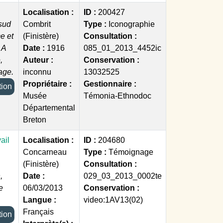
Localisation :
ID :
200427
 sud
Combrit
Type :
Iconographie
e et
(Finistère)
Consultation :
 A
Date :
1916
085_01_2013_4452ic
,
Auteur :
Conservation :
age.
inconnu
13032525
Propriétaire :
Gestionnaire :
ection
Musée
Témonia-Ethnodoc
Départemental
Breton
ail
Localisation :
ID :
204680
Concarneau
Type :
Témoignage
(Finistère)
Consultation :
,
Date :
029_03_2013_0002te
e
06/03/2013
Conservation :
Langue :
video:1AV13(02)
Français
ection