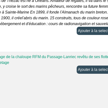
de Thézac est né à Orléans. Amateur de régates, il va dans le
e, y croise le sort des marins pêcheurs, rencontre sa future femm
le à Sainte-Marine En 1899, il fonde l'Almanach du marin breton.
e 1900, il créel'abris du marin. 15 construits, tous de couleur rose
hébergement et d'éducation : cours de radionavigation et sauvet
Ajouter à la sel
age de la chaloupe RFM du Passage-Lanriec revêtu de ses flott
etage
Ajouter à la sel