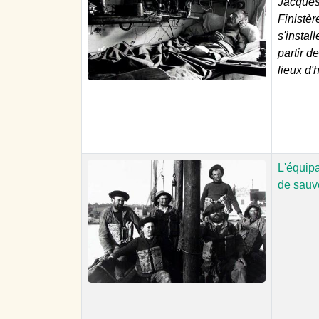
Jacques 
Finistèr
s'instal
partir d
lieux d'
L'équip
de sauv