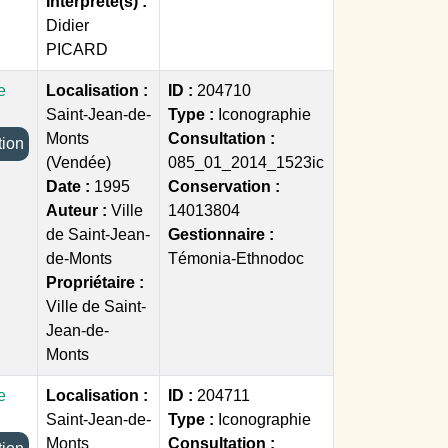
Interprète(s) :
Didier
PICARD
e
Localisation :
ID :
204710
Saint-Jean-de-
Type :
Iconographie
Monts
Consultation :
ection
(Vendée)
085_01_2014_1523ic
Date :
1995
Conservation :
Auteur :
Ville
14013804
de Saint-Jean-
Gestionnaire :
de-Monts
Témonia-Ethnodoc
Propriétaire :
Ville de Saint-
Jean-de-
Monts
e
Localisation :
ID :
204711
Saint-Jean-de-
Type :
Iconographie
Monts
Consultation :