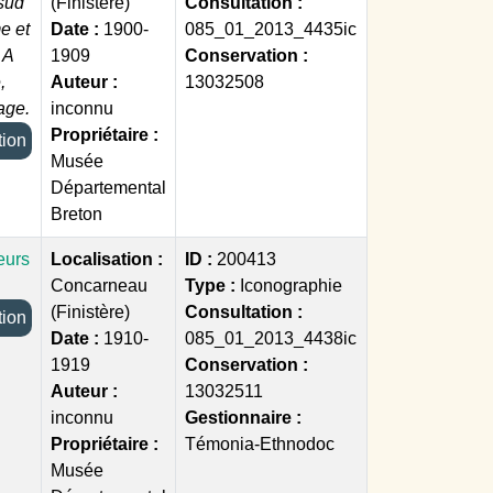
 sud
(Finistère)
Consultation :
e et
Date :
1900-
085_01_2013_4435ic
 A
1909
Conservation :
,
Auteur :
13032508
age.
inconnu
Propriétaire :
ection
Musée
Départemental
Breton
eurs
Localisation :
ID :
200413
Concarneau
Type :
Iconographie
(Finistère)
Consultation :
ection
Date :
1910-
085_01_2013_4438ic
1919
Conservation :
Auteur :
13032511
inconnu
Gestionnaire :
Propriétaire :
Témonia-Ethnodoc
Musée