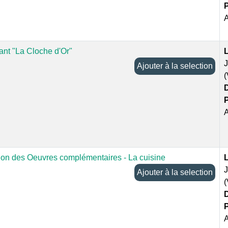
P
ant "La Cloche d'Or"
L
Ajouter à la selection
D
P
ion des Oeuvres complémentaires - La cuisine
L
Ajouter à la selection
D
P