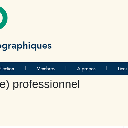
O
ographiques
lection
|
Membres
|
A propos
|
Liens
(e) professionnel