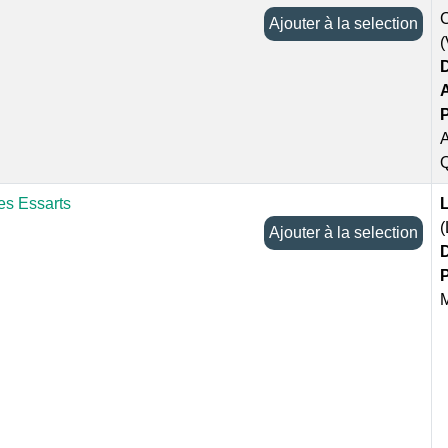
C
Ajouter à la selection
D
P
A
Q
es Essarts
L
(
Ajouter à la selection
D
P