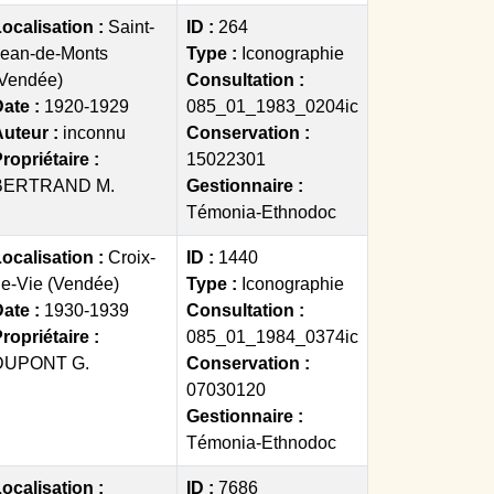
ocalisation :
Saint-
ID :
264
Jean-de-Monts
Type :
Iconographie
(Vendée)
Consultation :
ate :
1920-1929
085_01_1983_0204ic
Auteur :
inconnu
Conservation :
ropriétaire :
15022301
BERTRAND M.
Gestionnaire :
Témonia-Ethnodoc
ocalisation :
Croix-
ID :
1440
e-Vie (Vendée)
Type :
Iconographie
ate :
1930-1939
Consultation :
ropriétaire :
085_01_1984_0374ic
DUPONT G.
Conservation :
07030120
Gestionnaire :
Témonia-Ethnodoc
ocalisation :
ID :
7686