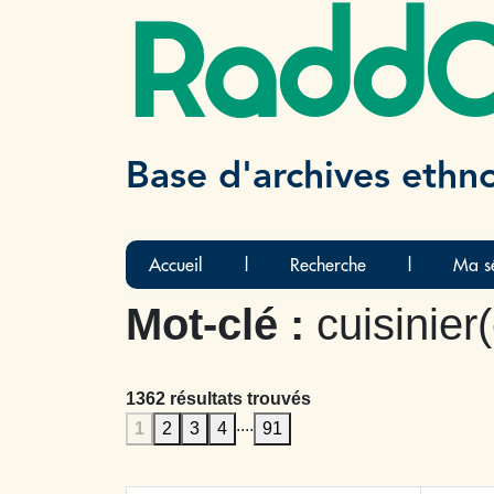
Radd
Base d'archives ethn
Accueil
|
Recherche
|
Ma sé
Mot-clé :
cuisinier
1362 résultats trouvés
....
1
2
3
4
91