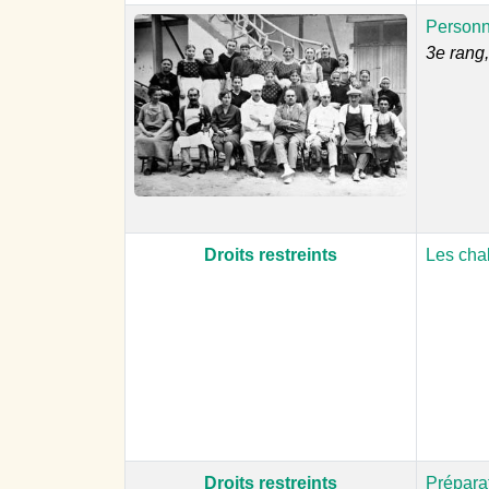
Personne
3e rang
Droits restreints
Les chal
Droits restreints
Préparat