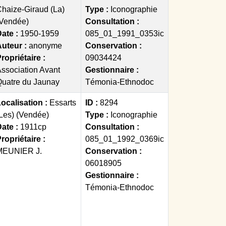
haize-Giraud (La)
Type :
Iconographie
(Vendée)
Consultation :
ate :
1950-1959
085_01_1991_0353ic
Auteur :
anonyme
Conservation :
ropriétaire :
09034424
ssociation Avant
Gestionnaire :
uatre du Jaunay
Témonia-Ethnodoc
ocalisation :
Essarts
ID :
8294
Les) (Vendée)
Type :
Iconographie
ate :
1911cp
Consultation :
ropriétaire :
085_01_1992_0369ic
MEUNIER J.
Conservation :
06018905
Gestionnaire :
Témonia-Ethnodoc