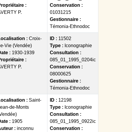
ropriétaire :
Conservation :
AVERTY P.
01031215
Gestionnaire :
Témonia-Ethnodoc
ocalisation :
Croix-
ID :
11502
e-Vie (Vendée)
Type :
Iconographie
ate :
1930-1939
Consultation :
ropriétaire :
085_01_1995_0204ic
AVERTY P.
Conservation :
08000625
Gestionnaire :
Témonia-Ethnodoc
ocalisation :
Saint-
ID :
12198
Jean-de-Monts
Type :
Iconographie
(Vendée)
Consultation :
ate :
1905
085_01_1995_0922ic
Auteur :
inconnu
Conservation :