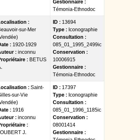
Gestionnaire :
Témonia-Ethnodoc
ocalisation :
ID :
13694
eauvoir-sur-Mer
Type :
Iconographie
(Vendée)
Consultation :
ate :
1920-1929
085_01_1995_2499ic
Auteur :
inconnu
Conservation :
ropriétaire :
BETUS
10006915
.
Gestionnaire :
Témonia-Ethnodoc
ocalisation :
Saint-
ID :
17397
illes-sur-Vie
Type :
Iconographie
(Vendée)
Consultation :
ate :
1916
085_01_1996_1185ic
Auteur :
inconnu
Conservation :
ropriétaire :
08001414
JOUBERT J.
Gestionnaire :
Témonia-Ethnodoc