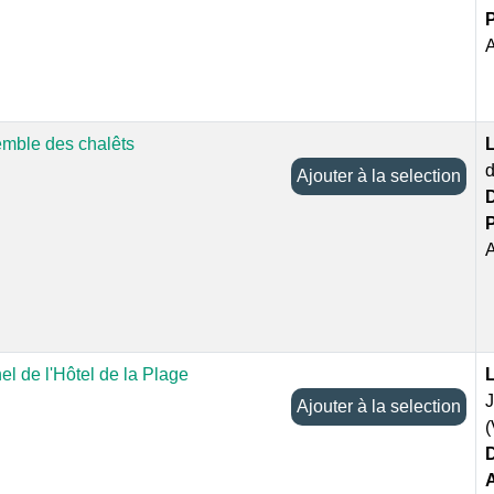
P
mble des chalêts
L
d
Ajouter à la selection
D
P
l de l'Hôtel de la Plage
L
Ajouter à la selection
D