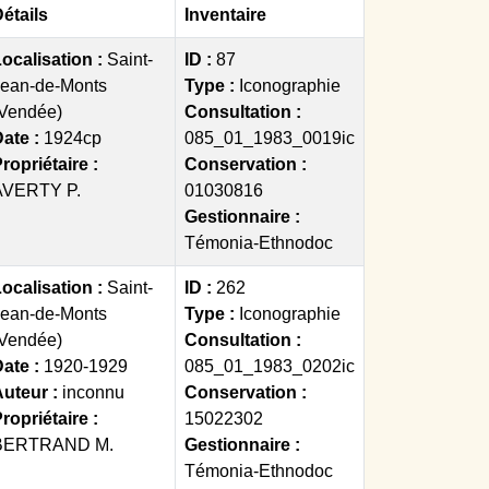
étails
Inventaire
ocalisation :
Saint-
ID :
87
Jean-de-Monts
Type :
Iconographie
(Vendée)
Consultation :
ate :
1924cp
085_01_1983_0019ic
ropriétaire :
Conservation :
AVERTY P.
01030816
Gestionnaire :
Témonia-Ethnodoc
ocalisation :
Saint-
ID :
262
Jean-de-Monts
Type :
Iconographie
(Vendée)
Consultation :
ate :
1920-1929
085_01_1983_0202ic
Auteur :
inconnu
Conservation :
ropriétaire :
15022302
BERTRAND M.
Gestionnaire :
Témonia-Ethnodoc