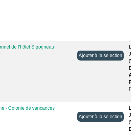
onnel de l'hôtel Sigogneau
L
Ajouter à la selection
D
P
ine - Colonie de vancances
L
Ajouter à la selection
D