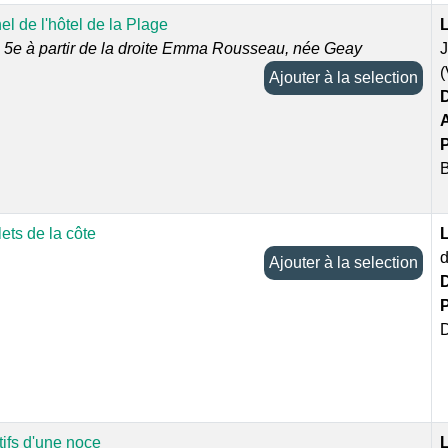
l de l'hôtel de la Plage
L
, 5e à partir de la droite Emma Rousseau, née Geay
Ajouter à la selection
D
P
ets de la côte
L
d
Ajouter à la selection
D
P
ifs d'une noce
L