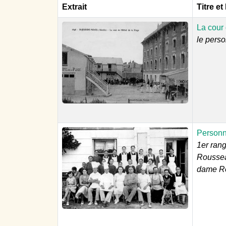
Extrait
Titre et
La cour 
le perso
Personne
1er rang
Roussea
dame Ro