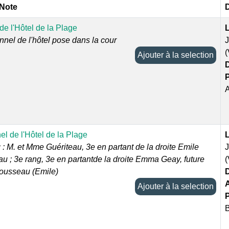
 Note
D
de l'Hôtel de la Plage
L
nnel de l'hôtel pose dans la cour
Ajouter à la selection
D
P
l de l'Hôtel de la Plage
L
 : M. et Mme Guériteau, 3e en partant de la droite Emile
u ; 3e rang, 3e en partantde la droite Emma Geay, future
usseau (Emile)
D
Ajouter à la selection
P