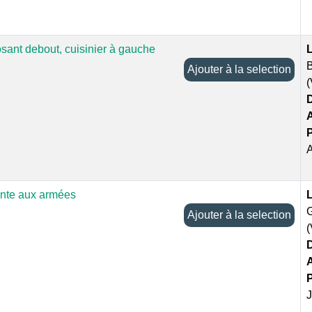
sant debout, cuisinier à gauche
L
B
Ajouter à la selection
D
P
A
ante aux armées
L
G
Ajouter à la selection
D
P