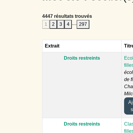
4447 résultats trouvés
....
1
2
3
4
297
Extrait
Titr
Droits restreints
Ecol
fille
écol
de fi
Cha
Mil
Ajo
s
Droits restreints
Cla
fille