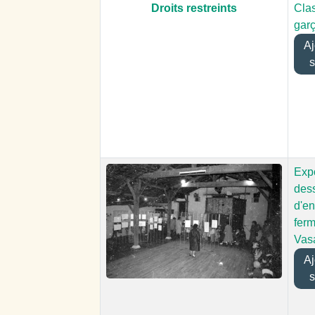
Droits restreints
Cla
gar
Ajo
s
Expo
des
d'en
fer
Vas
Ajo
s