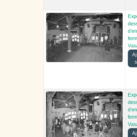
Expo
des
d'en
fer
Vas
Ajo
s
Expo
des
d'en
fer
Vas
Ajo