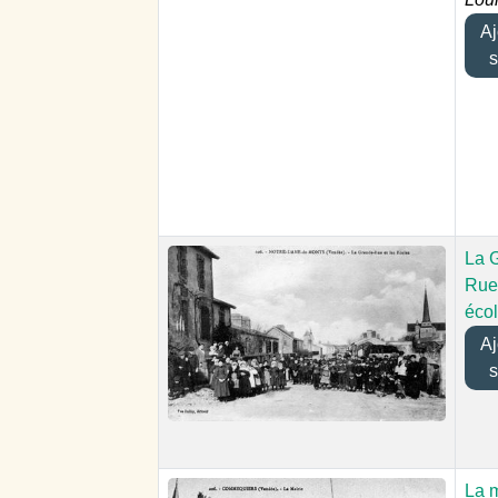
Ajo
s
La 
Rue 
éco
Ajo
s
La m