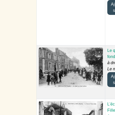
Ajo
s
Le q
fond
à dr
Le 
Ajo
s
L'éc
Fill