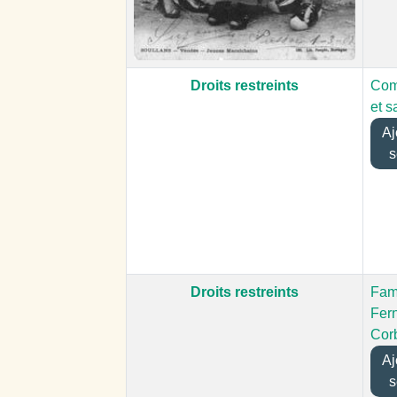
Droits restreints
Com
et s
Ajo
s
Droits restreints
Fam
Fer
Cor
Ajo
s