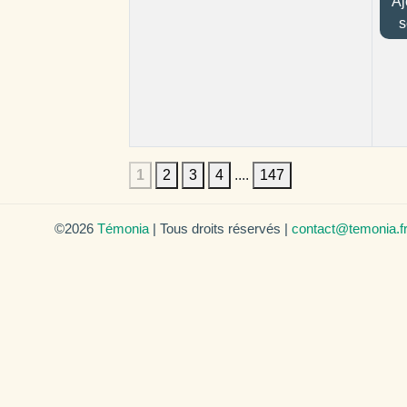
Ajo
s
1
2
3
4
....
147
©2026
Témonia
| Tous droits réservés |
contact@temonia.f