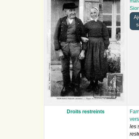
mara
Sio
Ajo
s
Droits restreints
Fami
ver
les 
rest