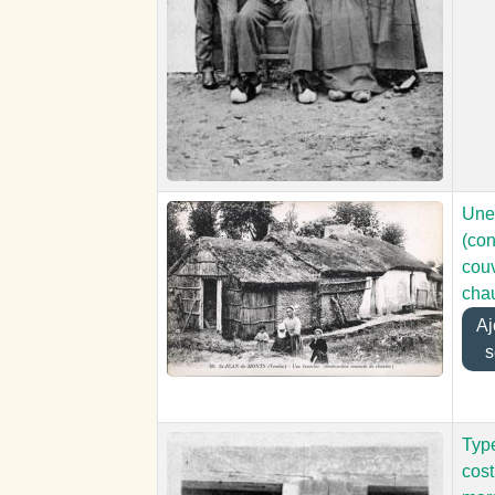
Une
(con
cou
cha
Ajo
s
Type
cos