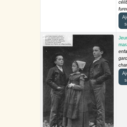
céli
fure
Ajo
s
Jeu
mar
enfa
gar
cha
Ajo
s