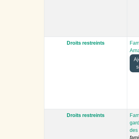
Droits restreints
Fam
Arn
Ajo
s
Droits restreints
Fami
gar
des 
fami