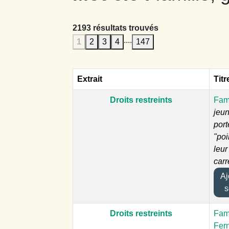
2193 résultats trouvés
....
1
2
3
4
147
Extrait
Titr
Droits restreints
Fami
jeun
port
"poi
leur
carr
Ajo
s
Droits restreints
Fam
Fer