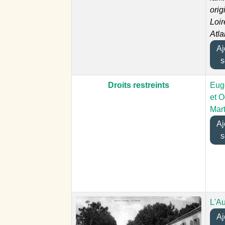
orig
Loir
Atla
Ajo
s
Droits restreints
Eug
et O
Mar
Ajo
s
L'A
Ajo