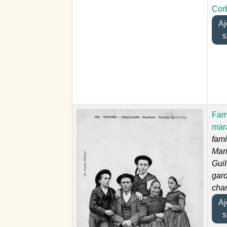
Cor
Ajo
s
Fam
mar
fami
Mar
Guil
gar
cha
Ajo
s