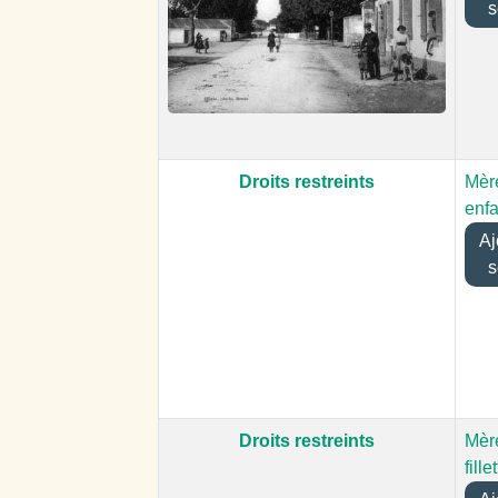
s
Droits restreints
Mère
enfa
Ajo
s
Droits restreints
Mère
fille