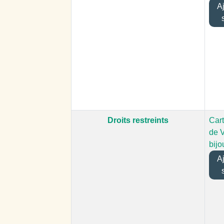
Ajo
Droits restreints
Cart
de V
bijo
Ajo