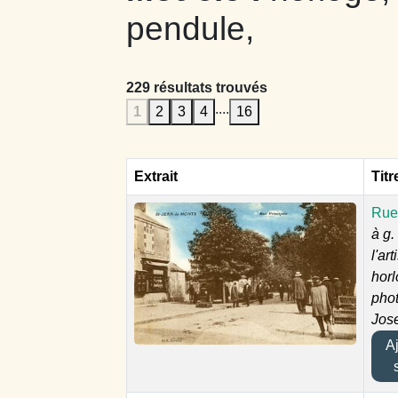
pendule,
229 résultats trouvés
....
1
2
3
4
16
Extrait
Titr
Rue 
à g.
l'ar
horl
pho
Jos
Ajo