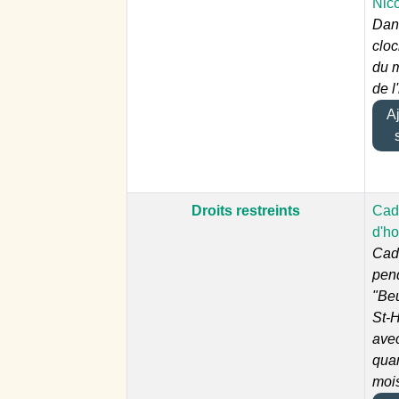
Nic
Dan
cloc
du 
de l
Ajo
Droits restreints
Cad
d'ho
Cad
pen
"Be
St-
ave
qua
moi