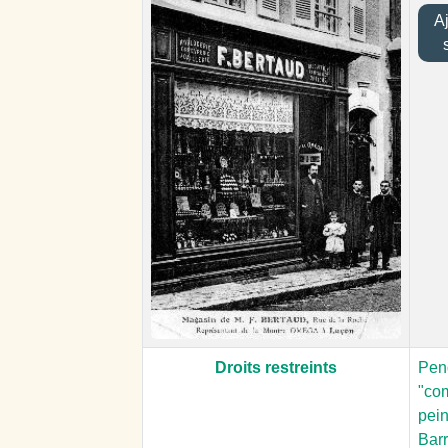
Ajo
Droits restreints
Pen
"co
pein
Bar