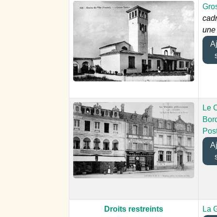
Gro
cadr
une 
Ajo
Le 
Bord
Pos
Ajo
Droits restreints
La 