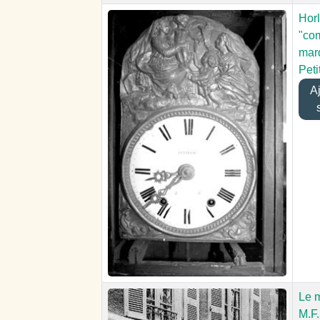
Horl
"co
mar
Peti
Ajo
Le 
M.F