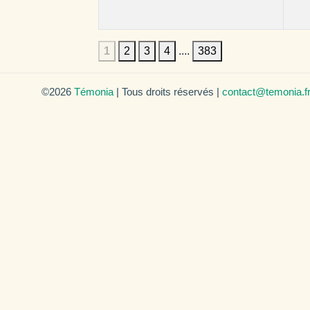
1
2
3
4
....
383
©2026
Témonia
| Tous droits réservés |
contact@temonia.f