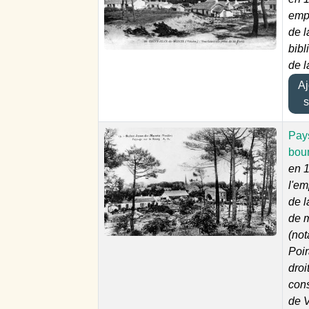
emp
de l
bibl
de l
Ajo
s
Pay
bou
en 1
l'e
de 
de m
(not
Poir
droit
cons
de V