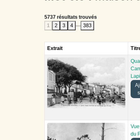
5737 résultats trouvés
....
1
2
3
4
383
Extrait
Titr
Qua
Carn
Lap
Ajo
s
Vue 
du 