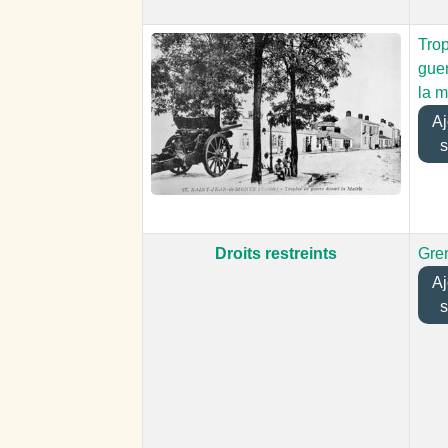
Tro
gue
la m
Ajo
s
Droits restreints
Gren
Ajo
s