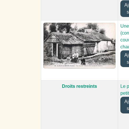
Ajo
s
Une
(con
cou
cha
Ajo
s
Droits restreints
Le p
peti
Ajo
s