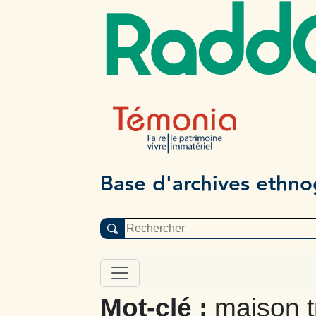
Radd
Base d'archives ethn
Mot-clé :
maison t