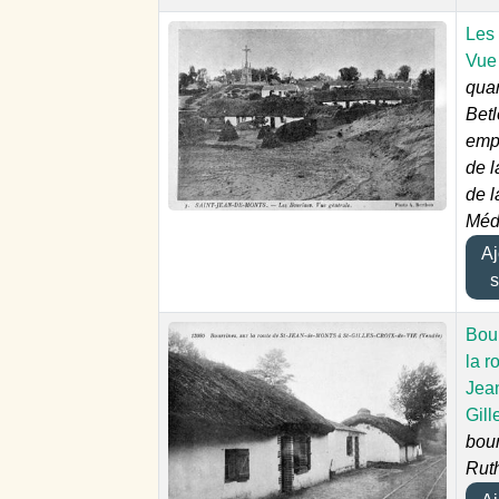
Les 
Vue
quar
Bet
emp
de l
de l
Méd
Ajo
s
Bour
la r
Jean
Gill
bour
Rut