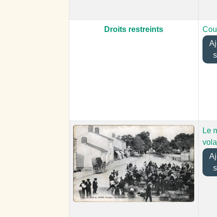
Droits restreints
Coup
Ajo
s
Le 
vola
Ajo
s