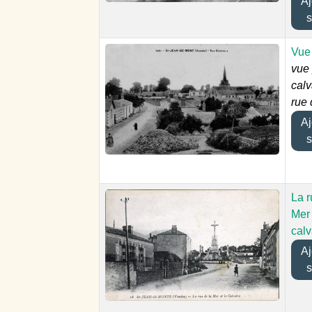
Ajo
s
Vue
vue 
calv
rue 
Ajo
s
La r
Mer 
calv
Ajo
s