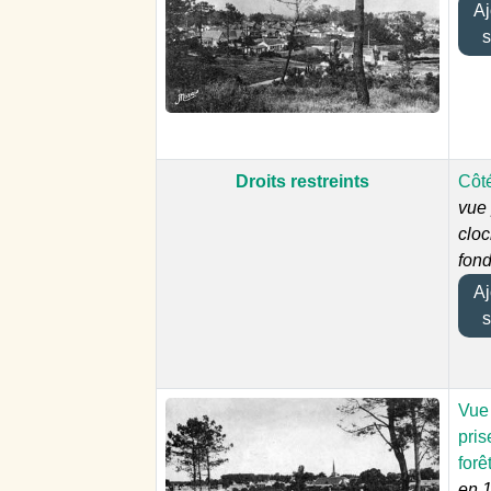
Ajo
s
Droits restreints
Côt
vue 
cloc
fond
Ajo
s
Vue
pris
forê
en 