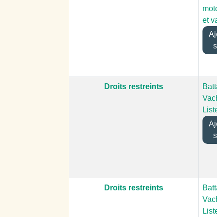
mote
et 
Ajo
s
Droits restreints
Batt
Vach
List
Ajo
s
Droits restreints
Batt
Vach
List