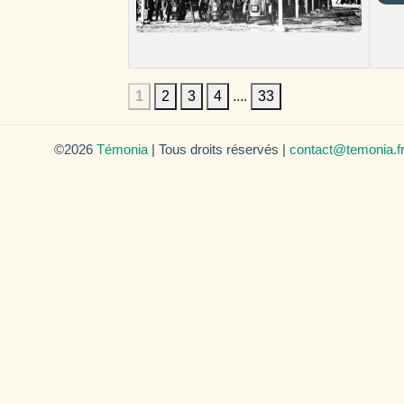
1
2
3
4
....
33
©2026
Témonia
| Tous droits réservés |
contact@temonia.f