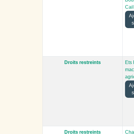
Cail
Ajo
s
Droits restreints
Ets 
mac
agri
Ajo
s
Droits restreints
Chau