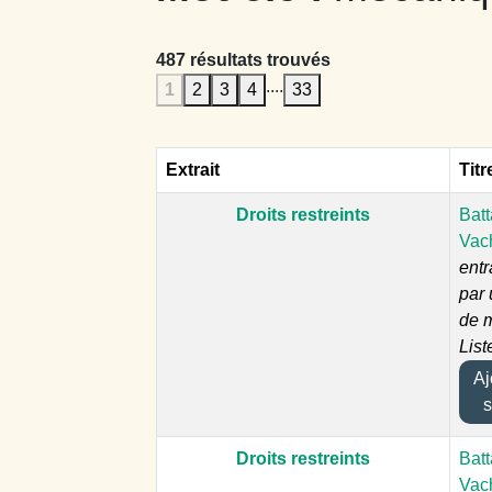
487 résultats trouvés
....
1
2
3
4
33
Extrait
Titr
Droits restreints
Batt
Vac
ent
par
de 
List
Ajo
s
Droits restreints
Batt
Vach