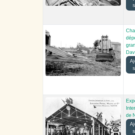
s
Cha
dép
gra
Dav
Ajo
s
Expo
Inte
de 
Ajo
s