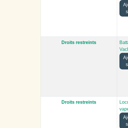
Ajo
s
Droits restreints
Batt
Vac
Ajo
s
Droits restreints
Loc
vap
Ajo
s