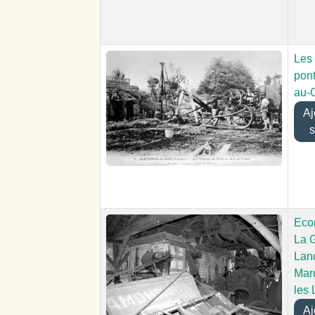
Les 
pon
au-
Ajo
s
Eco
La 
Lan
Mar
les
Ajo