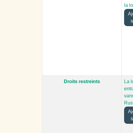
la l
Ajo
s
Droits restreints
La 
entr
van
Rus
Ajo
s